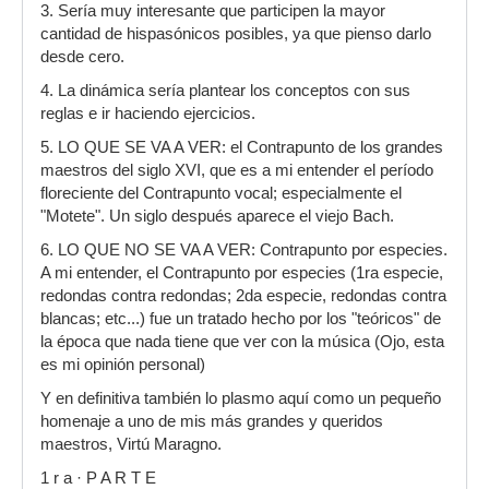
3. Sería muy interesante que participen la mayor
cantidad de hispasónicos posibles, ya que pienso darlo
desde cero.
4. La dinámica sería plantear los conceptos con sus
reglas e ir haciendo ejercicios.
5. LO QUE SE VA A VER: el Contrapunto de los grandes
maestros del siglo XVI, que es a mi entender el período
floreciente del Contrapunto vocal; especialmente el
"Motete". Un siglo después aparece el viejo Bach.
6. LO QUE NO SE VA A VER: Contrapunto por especies.
A mi entender, el Contrapunto por especies (1ra especie,
redondas contra redondas; 2da especie, redondas contra
blancas; etc...) fue un tratado hecho por los "teóricos" de
la época que nada tiene que ver con la música (Ojo, esta
es mi opinión personal)
Y en definitiva también lo plasmo aquí como un pequeño
homenaje a uno de mis más grandes y queridos
maestros, Virtú Maragno.
1 r a · P A R T E