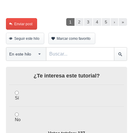
1
2
3
4
5
›
»
Enviar post
Seguir este hilo
Marcar como favorito
¿Te interesa este tutorial?
Sí
No