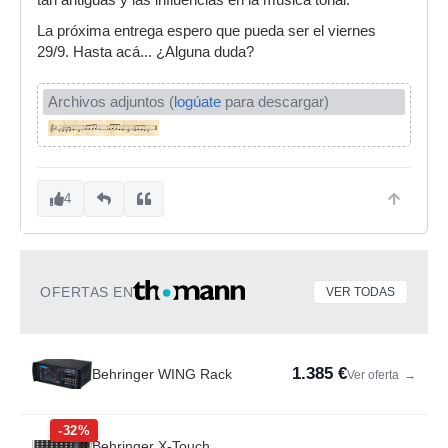
tan antiguas y las influencias en la música tonal.
La próxima entrega espero que pueda ser el viernes
29/9. Hasta acá... ¿Alguna duda?
Archivos adjuntos (
logúate
para descargar)
4
OFERTAS EN
VER TODAS
1.385 €
Behringer WING Rack
Ver oferta
→
-32%
Behringer X-Touch