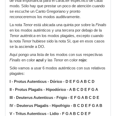
de vital importancia para el carácter específico de cada
modo. Sólo hay que prestar un poco de atención cuando
se escuche un Canto Gregoriano y pronto
reconoceremos los modos auditivamente.
La nota
Tenor
está ubicada una quinta por sobre la
Finalis
en los modos auténticos y una tercera por debajo de la
Tenor auténtica
en los modos plagales, excepto cuando
la nota
Tenor
hubiese sido la nota SI, que en esos casos
se la asciende a DO.
Aquí pongo una lista de los modos con sus respectivas
Finalis
en color
azul
y las
Tenor
en color
rojo:
Sólo vamos a usar 6 modos auténticos con sus relativos
plagales:
I - Protus Autenticus - Dórico - D E F G A B C D
II - Protus Plagalis - Hipodórico - A B C D E F G A
III - Deuterus Autenticus - Frigio - E F G A B C D E
IV - Deuterus Plagalis - Hipofrigio - B C D E F G A B
V - Tritus Autenticus - Lidio - F G A B C D E F