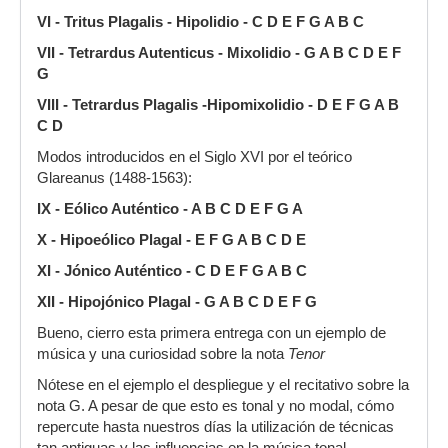
VI - Tritus Plagalis - Hipolidio - C D E F G A B C
VII - Tetrardus Autenticus - Mixolidio - G A B C D E F
G
VIII - Tetrardus Plagalis -Hipomixolidio - D E F G A B
C D
Modos introducidos en el Siglo XVI por el teórico
Glareanus (1488-1563):
IX - Eólico Auténtico - A B C D E F G A
X - Hipoeólico Plagal - E F G A B C D E
XI - Jónico Auténtico - C D E F G A B C
XII - Hipojónico Plagal - G A B C D E F G
Bueno, cierro esta primera entrega con un ejemplo de
música y una curiosidad sobre la nota
Tenor
Nótese en el ejemplo el despliegue y el recitativo sobre la
nota G. A pesar de que esto es tonal y no modal, cómo
repercute hasta nuestros días la utilización de técnicas