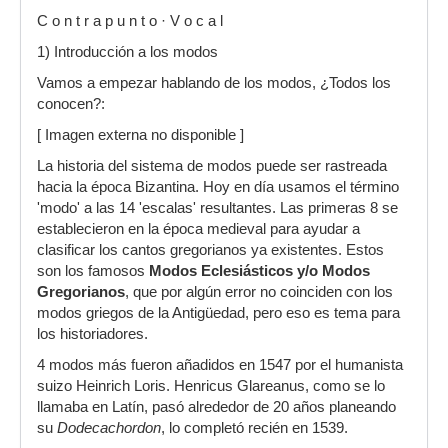
C o n t r a p u n t o · V o c a l
1) Introducción a los modos
Vamos a empezar hablando de los modos, ¿Todos los
conocen?:
[ Imagen externa no disponible ]
La historia del sistema de modos puede ser rastreada
hacia la época Bizantina. Hoy en día usamos el término
'modo' a las 14 'escalas' resultantes. Las primeras 8 se
establecieron en la época medieval para ayudar a
clasificar los cantos gregorianos ya existentes. Estos
son los famosos
Modos Eclesiásticos y/o Modos
Gregorianos
, que por algún error no coinciden con los
modos griegos de la Antigüedad, pero eso es tema para
los historiadores.
4 modos más fueron añadidos en 1547 por el humanista
suizo Heinrich Loris. Henricus Glareanus, como se lo
llamaba en Latín, pasó alrededor de 20 años planeando
su
Dodecachordon
, lo completó recién en 1539.