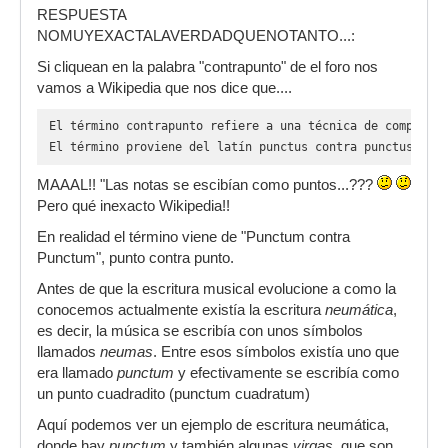
RESPUESTA
NOMUYEXACTALAVERDADQUENOTANTO...:
Si cliquean en la palabra "contrapunto" de el foro nos
vamos a Wikipedia que nos dice que....
El término contrapunto refiere a una técnica de composici
El término proviene del latín punctus contra punctus, lo 
MAAAL!! "Las notas se escibían como puntos...???
Pero qué inexacto Wikipedia!!
En realidad el término viene de "Punctum contra
Punctum", punto contra punto.
Antes de que la escritura musical evolucione a como la
conocemos actualmente existía la escritura
neumática
,
es decir, la música se escribía con unos símbolos
llamados
neumas
. Entre esos símbolos existía uno que
era llamado
punctum
y efectivamente se escribía como
un punto cuadradito (punctum cuadratum)
Aquí podemos ver un ejemplo de escritura neumática,
donde hay
punctum
y también algunas
virgas
, que son