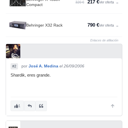
217 €
320 €
Ver oferta
→
Compact
790 €
Behringer X32 Rack
Ver oferta
→
Enlaces de afiliación
por
José A. Medina
el 26/09/2006
#2
Shardik, eres grande.
1