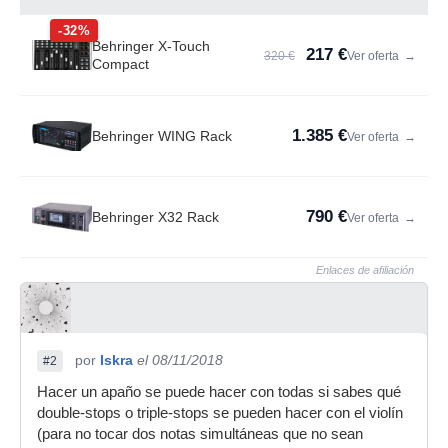
-32%
Behringer X-Touch
217 €
320 €
Ver oferta
→
Compact
1.385 €
Behringer WING Rack
Ver oferta
→
790 €
Behringer X32 Rack
Ver oferta
→
Enlaces de afiliación
por
Iskra
el 08/11/2018
#2
Hacer un apaño se puede hacer con todas si sabes qué
double-stops o triple-stops se pueden hacer con el violín
(para no tocar dos notas simultáneas que no sean