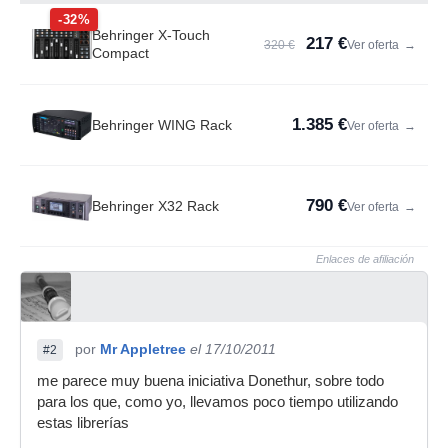
-32%
Behringer X-Touch
217 €
320 €
Ver oferta
→
Compact
1.385 €
Behringer WING Rack
Ver oferta
→
790 €
Behringer X32 Rack
Ver oferta
→
Enlaces de afiliación
por
Mr Appletree
el 17/10/2011
#2
me parece muy buena iniciativa Donethur, sobre todo
para los que, como yo, llevamos poco tiempo utilizando
estas librerías