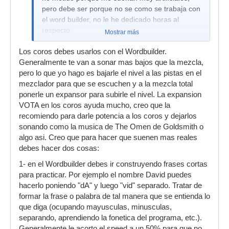
pero debe ser porque no se como se trabaja con
el word builder, no le he dedicado horas al
respecto.
Mostrar más
Las EW Son la ostia, pero reconozco que me
Los coros debes usarlos con el Wordbuilder.
desespero con tantas articulaciones, no sé si
Generalmente te van a sonar mas bajos que la mezcla,
decirte que quizás un 60 o 70% no lo utilizaré
pero lo que yo hago es bajarle el nivel a las pistas en el
jamás. En cualquier caso creo que los mejores
mezclador para que se escuchen y a la mezcla total
sonidos se encuentran en los vientos y en los
ponerle un expansor para subirle el nivel. La expansion
metales y los peores en las cuerdas hablando de
VOTA en los coros ayuda mucho, creo que la
las EW platinum.
recomiendo para darle potencia a los coros y dejarlos
sonando como la musica de The Omen de Goldsmith o
algo asi. Creo que para hacer que suenen mas reales
debes hacer dos cosas:
1- en el Wordbuilder debes ir construyendo frases cortas
para practicar. Por ejemplo el nombre David puedes
hacerlo poniendo "dA" y luego "vid" separado. Tratar de
formar la frase o palabra de tal manera que se entienda lo
que diga (ocupando mayusculas, minusculas,
separando, aprendiendo la fonetica del programa, etc.).
Generalmente le acorto el speed a un 50% para que no