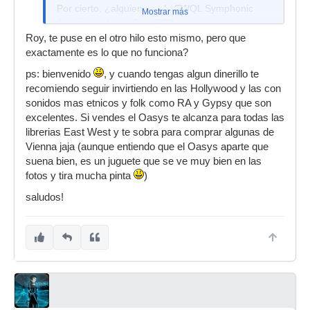
Por cierto, ¿alquien usa la EWQL Symphonic
Mostrar más
Choirs con Logic 5 en PC?
Roy, te puse en el otro hilo esto mismo, pero que
Lo digo porque no he sido capaz de hacer
exactamente es lo que no funciona?
funciona wordbuilder y llevo ya unos años
limitado a usar S. Choirs como un reproductor de
ps: bienvenido
, y cuando tengas algun dinerillo te
muestras.
recomiendo seguir invirtiendo en las Hollywood y las con
sonidos mas etnicos y folk como RA y Gypsy que son
excelentes. Si vendes el Oasys te alcanza para todas las
librerias East West y te sobra para comprar algunas de
Vienna jaja (aunque entiendo que el Oasys aparte que
suena bien, es un juguete que se ve muy bien en las
fotos y tira mucha pinta
)
saludos!