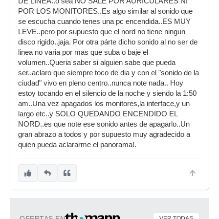
DE LINEA..o sea NO SALE POR AURICULARES NI
POR LOS MONITORES..Es algo similar al sonido que
se escucha cuando tenes una pc encendida..ES MUY
LEVE..pero por supuesto que el nord no tiene ningun
disco rigido..jaja. Por otra párte dicho sonido al no ser de
linea no varia por mas que suba o baje el
volumen..Queria saber si alguien sabe que pueda
ser..aclaro que siempre toco de dia y con el "sonido de la
ciudad" vivo en pleno centro..nunca note nada.. Hoy
estoy tocando en el silencio de la noche y siendo la 1:50
am..Una vez apagados los monitores,la interface,y un
largo etc..y SOLO QUEDANDO ENCENDIDO EL
NORD..es que note ese sonido antes de apagarlo..Un
gran abrazo a todos y por supuesto muy agradecido a
quien pueda aclararme el panorama!.
OFERTAS EN
VER TODAS