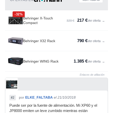
-32%
Behringer X-Touch
217 €
320 €
Ver oferta
→
Compact
790 €
Behringer X32 Rack
Ver oferta
→
1.385 €
Behringer WING Rack
Ver oferta
→
Enlaces de afiliación
por
ELKE_FALTABA
el 21/10/2018
#2
Puede ser por la fuente de alimentación. Mi XP60 y el
JP8000 emiten un leve zumbido mientras están