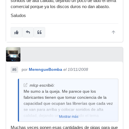
sonidos de alta calidad, dejando un poco de lado el tema
comercial porque ya los discos duros no dan abasto.
Saludos
por
MerengueBomba
el 10/11/2008
#6
mlcp escribió:
Me sumo a la queja. Me parece que los
fabricantes tienen que tomar conciencia de la
capacidad que ocupan las librerías que cada vez
se van para arriba y colocar sonidos de alta
calidad, dejando un poco de lado el tema
Mostrar más
comercial porque ya los discos duros no dan
Muchas veces ponen esas cantidades de gigas para que
abasto.