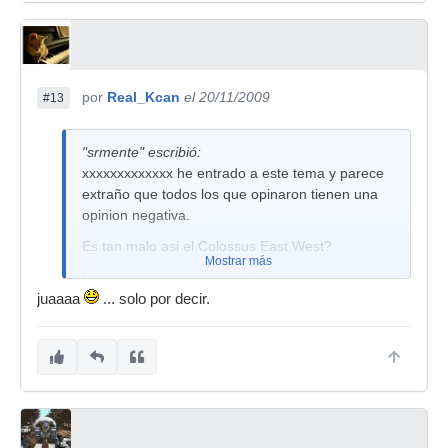
por
Real_Kcan
el 20/11/2009
#13
"srmente" escribió:
xxxxxxxxxxxxx he entrado a este tema y parece
extraño que todos los que opinaron tienen una
opinion negativa.
Es tan malo asi el Colossus East West?
Mostrar más
No sera que ninguno de ustedes lo ha sabido
utilizar y recorren a la critica negativa debido al
juaaaa
... solo por decir.
fracaso con este vsti?
solo por decir...