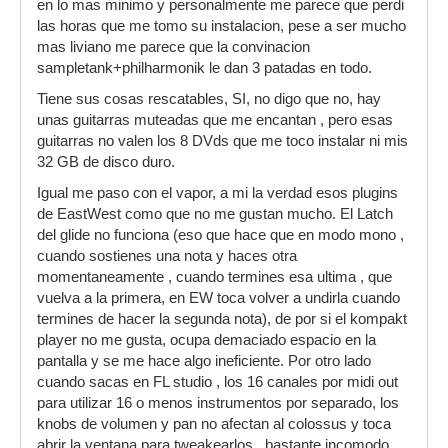
en lo mas minimo y personalmente me parece que perdi
las horas que me tomo su instalacion, pese a ser mucho
mas liviano me parece que la convinacion
sampletank+philharmonik le dan 3 patadas en todo.
Tiene sus cosas rescatables, SI, no digo que no, hay
unas guitarras muteadas que me encantan , pero esas
guitarras no valen los 8 DVds que me toco instalar ni mis
32 GB de disco duro.
Igual me paso con el vapor, a mi la verdad esos plugins
de EastWest como que no me gustan mucho. El Latch
del glide no funciona (eso que hace que en modo mono ,
cuando sostienes una nota y haces otra
momentaneamente , cuando termines esa ultima , que
vuelva a la primera, en EW toca volver a undirla cuando
termines de hacer la segunda nota), de por si el kompakt
player no me gusta, ocupa demaciado espacio en la
pantalla y se me hace algo ineficiente. Por otro lado
cuando sacas en FL studio , los 16 canales por midi out
para utilizar 16 o menos instrumentos por separado, los
knobs de volumen y pan no afectan al colossus y toca
abrir la ventana para tweakearlos , bastante incomodo,