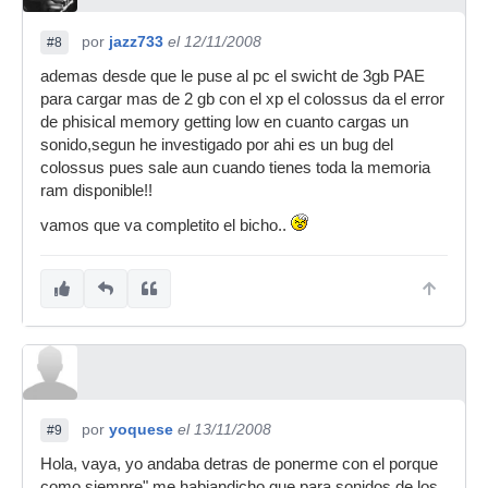
por
jazz733
el 12/11/2008
#8
ademas desde que le puse al pc el swicht de 3gb PAE
para cargar mas de 2 gb con el xp el colossus da el error
de phisical memory getting low en cuanto cargas un
sonido,segun he investigado por ahi es un bug del
colossus pues sale aun cuando tienes toda la memoria
ram disponible!!
vamos que va completito el bicho..
por
yoquese
el 13/11/2008
#9
Hola, vaya, yo andaba detras de ponerme con el porque
como siempre" me habiandicho que para sonidos de los