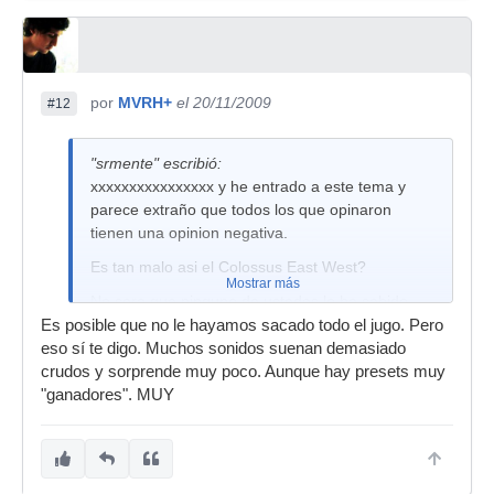
por
MVRH+
el 20/11/2009
#12
"srmente" escribió:
xxxxxxxxxxxxxxxx y he entrado a este tema y
parece extraño que todos los que opinaron
tienen una opinion negativa.
Es tan malo asi el Colossus East West?
Mostrar más
No sera que ninguno de ustedes lo ha sabido
utilizar y recorren a la critica negativa debido al
Es posible que no le hayamos sacado todo el jugo. Pero
fracaso con este vsti?
eso sí te digo. Muchos sonidos suenan demasiado
crudos y sorprende muy poco. Aunque hay presets muy
solo por decir...
"ganadores". MUY