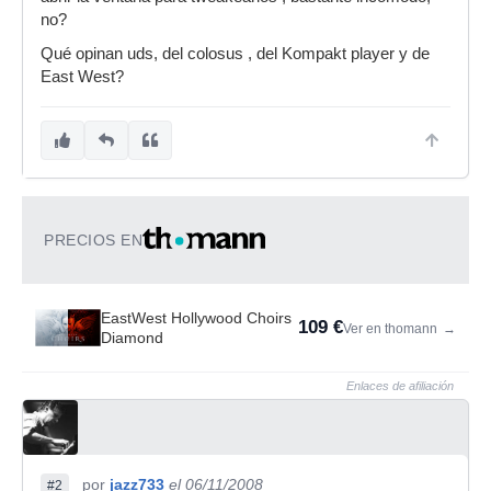
no?
Qué opinan uds, del colosus , del Kompakt player y de
East West?
PRECIOS EN
EastWest Hollywood Choirs
109 €
Ver en thomann
→
Diamond
Enlaces de afiliación
por
jazz733
el 06/11/2008
#2