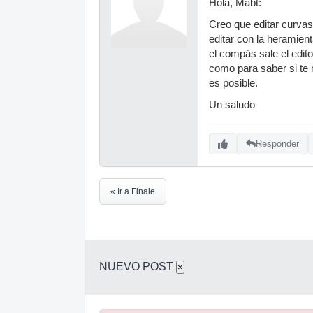
Hola, Mabt:
Creo que editar curvas
editar con la heramien
el compás sale el edit
como para saber si te 
es posible.
Un saludo
Responder
« Ir a Finale
NUEVO POST
×