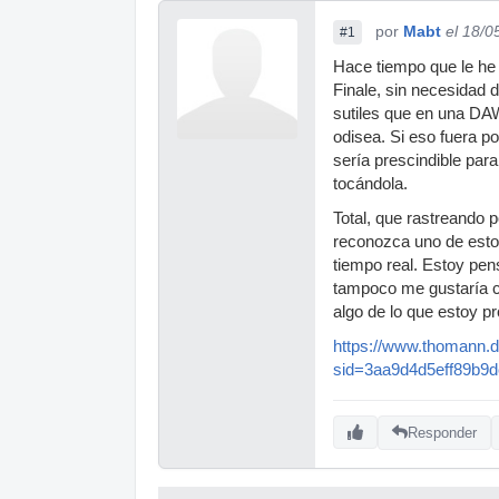
por
Mabt
el 18/0
#1
Hace tiempo que le he 
Finale, sin necesidad 
sutiles que en una DAW
odisea. Si eso fuera 
sería prescindible pa
tocándola.
Total, que rastreando p
reconozca uno de estos
tiempo real. Estoy p
tampoco me gustaría c
algo de lo que estoy pr
https://www.thomann.d
sid=3aa9d4d5eff89b9
Responder