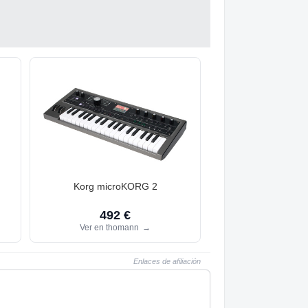
Korg microKORG 2
492 €
Ver en thomann
→
Enlaces de afiliación