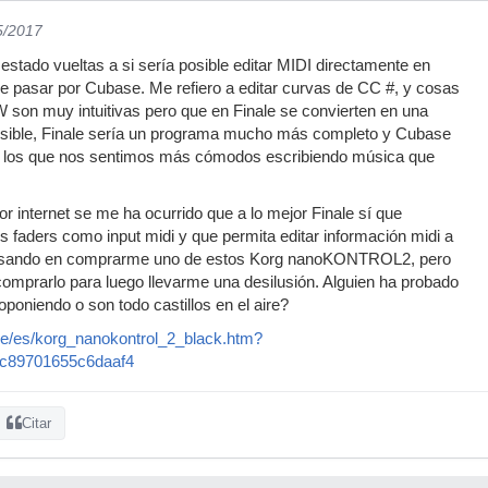
5/2017
estado vueltas a si sería posible editar MIDI directamente en
de pasar por Cubase. Me refiero a editar curvas de CC #, y cosas
 son muy intuitivas pero que en Finale se convierten en una
posible, Finale sería un programa mucho más completo y Cubase
ra los que nos sentimos más cómodos escribiendo música que
or internet se me ha ocurrido que a lo mejor Finale sí que
 faders como input midi y que permita editar información midi a
ensando en comprarme uno de estos Korg nanoKONTROL2, pero
omprarlo para luego llevarme una desilusión. Alguien ha probado
oponiendo o son todo castillos en el aire?
e/es/korg_nanokontrol_2_black.htm?
dc89701655c6daaf4
Citar