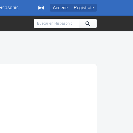

rcasonic
Accede
Regístrate