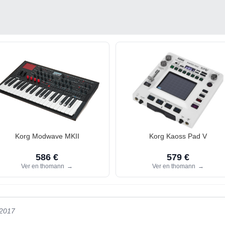
Korg Modwave MKII
Korg Kaoss Pad V
586 €
579 €
Ver en thomann
→
Ver en thomann
→
/2017