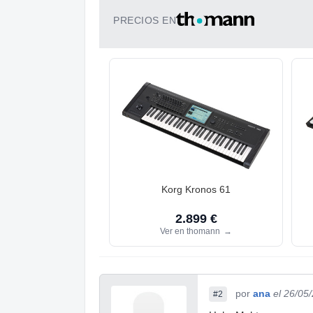
PRECIOS EN
Korg Kronos 61
2.899 €
Ver en thomann
→
por
ana
el 26/05
#2