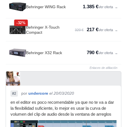
1.385 €
Behringer WING Rack
Ver oferta
→
-32%
Behringer X-Touch
217 €
320 €
Ver oferta
→
Compact
790 €
Behringer X32 Rack
Ver oferta
→
Enlaces de afiliación
por
undercore
el 20/03/2020
#2
en el editor es poco recomendable ya que no te va a dar
la flexibilidad suficiente, lo mejor es usar la curva de
volumen del clip de audio desde la ventana de arreglos