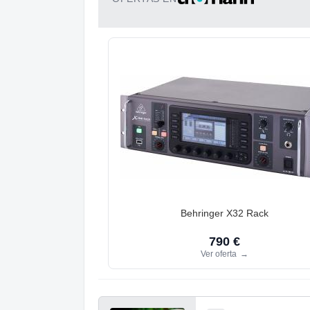
Behringer X32 Rack
790 €
Ver oferta
→