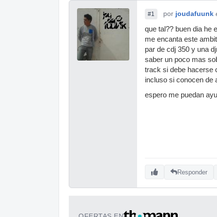
por
joudafuunk
#1
que tal?? buen dia he
me encanta este ambito
par de cdj 350 y una 
saber un poco mas sob
track si debe hacerse 
incluso si conocen de a
espero me puedan ayu
Responder
OFERTAS EN