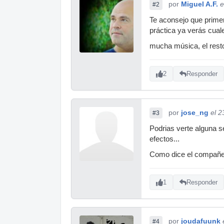
por
Miguel A.F.
e
#2
Te aconsejo que prime
práctica ya verás cual
mucha música, el resto
2
Responder
por
jose_ng
el 2
#3
Podrias verte alguna s
efectos...
Como dice el compañer
1
Responder
por
joudafuunk
#4