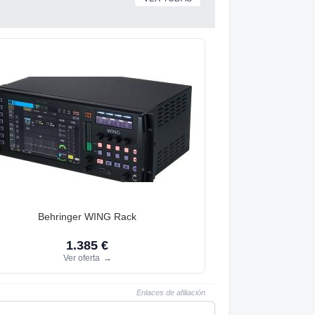
Behringer WING Rack
1.385 €
Ver oferta
→
Enlaces de afiliación