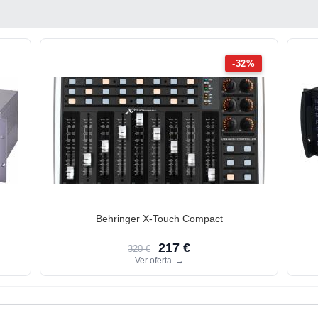
-32%
Behringer X-Touch Compact
217 €
320 €
Ver oferta
→