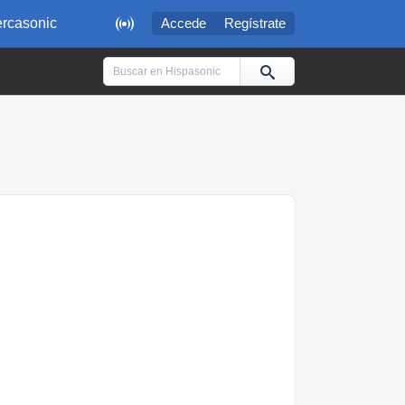

rcasonic
Accede
Regístrate