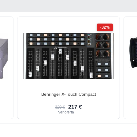
-32%
Behringer X-Touch Compact
217 €
320 €
Ver oferta
→