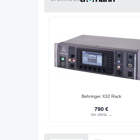
Behringer X32 Rack
790 €
Ver oferta
→