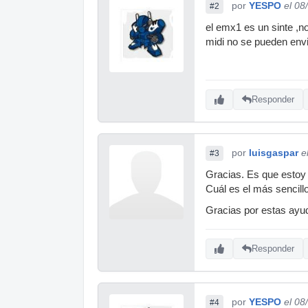
por
YESPO
el 08
#2
el emx1 es un sinte ,n
midi no se pueden envi
Responder
por
luisgaspar
e
#3
Gracias. Es que estoy
Cuál es el más sencill
Gracias por estas ayu
Responder
por
YESPO
el 08
#4