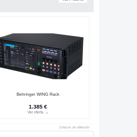
Behringer WING Rack
1.385 €
Ver oferta
→
Enlaces de afiliación