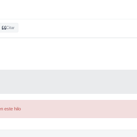
Citar
n este hilo