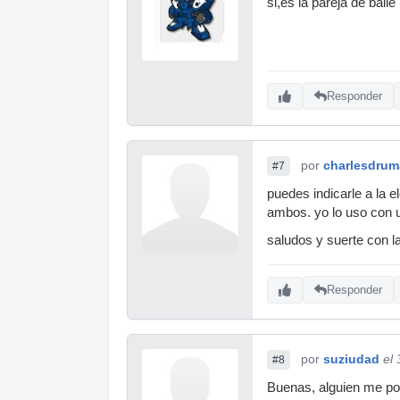
si,es la pareja de bail
Responder
por
charlesdrum
#7
puedes indicarle a la 
ambos. yo lo uso con 
saludos y suerte con 
Responder
por
suziudad
el
#8
Buenas, alguien me pod