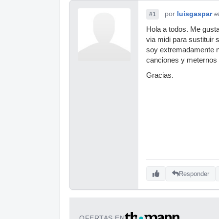
por
luisgaspar
e
#1
Hola a todos. Me gust
via midi para sustitu
soy extremadamente no
canciones y meternos e
Gracias.
Responder
OFERTAS EN