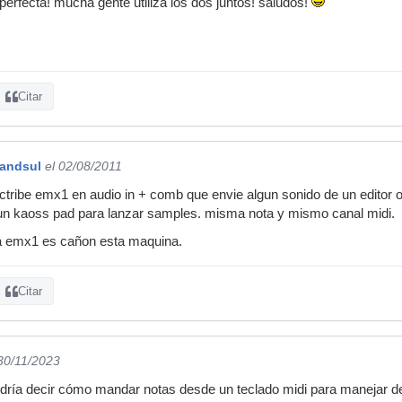
e perfecta! mucha gente utiliza los dos juntos! saludos!
Citar
andsul
el 02/08/2011
elctribe emx1 en audio in + comb que envie algun sonido de un editor
un kaoss pad para lanzar samples. misma nota y mismo canal midi.
la emx1 es cañon esta maquina.
Citar
 30/11/2023
ría decir cómo mandar notas desde un teclado midi para manejar des