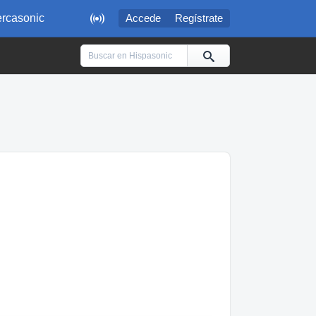

rcasonic
Accede
Regístrate