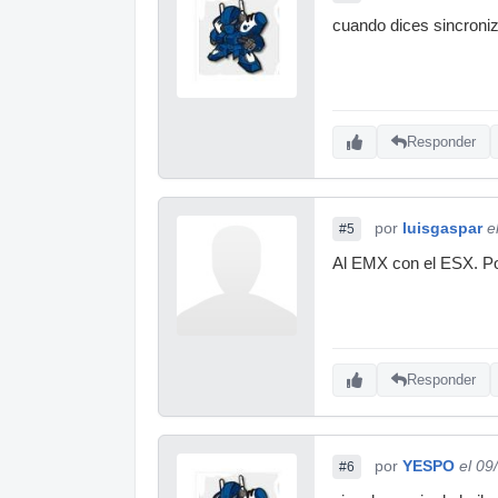
cuando dices sincroniz
Responder
por
luisgaspar
e
#5
Al EMX con el ESX. Po
Responder
por
YESPO
el 09
#6