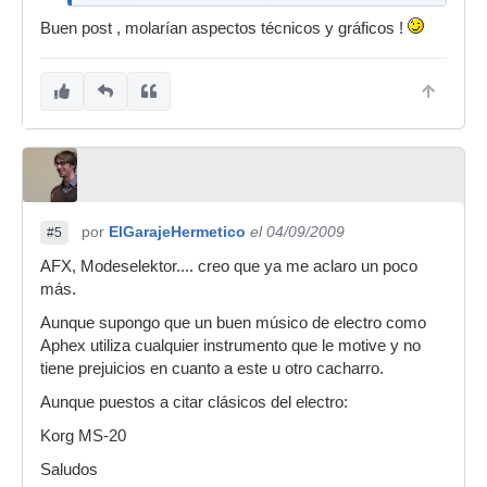
808,909,dmx,mpc,jupiter 8,sh
101,moogs,vocoder roland svc 350,etc....o
Buen post , molarían aspectos técnicos y gráficos !
por
ElGarajeHermetico
el 04/09/2009
#5
AFX, Modeselektor.... creo que ya me aclaro un poco
más.
Aunque supongo que un buen músico de electro como
Aphex utiliza cualquier instrumento que le motive y no
tiene prejuicios en cuanto a este u otro cacharro.
Aunque puestos a citar clásicos del electro:
Korg MS-20
Saludos