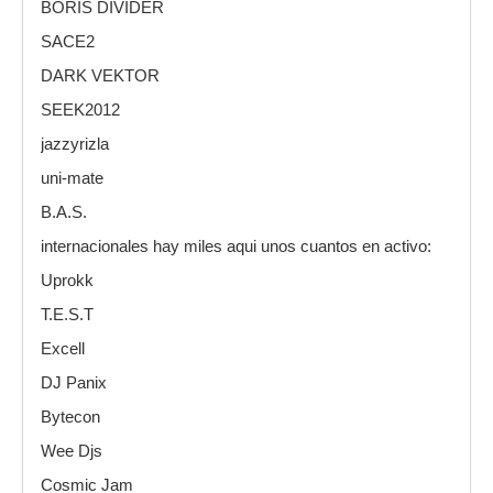
BORIS DIVIDER
SACE2
DARK VEKTOR
SEEK2012
jazzyrizla
uni-mate
B.A.S.
internacionales hay miles aqui unos cuantos en activo:
Uprokk
T.E.S.T
Excell
DJ Panix
Bytecon
Wee Djs
Cosmic Jam