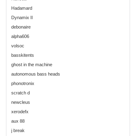
Hadamard
Dynamix II
debonaire
alpha606
volsoc
basskitents
ghost in the machine
autonomous bass heads
phonotronix
scratch d
newcleus
xerodefx
aux 88
j break