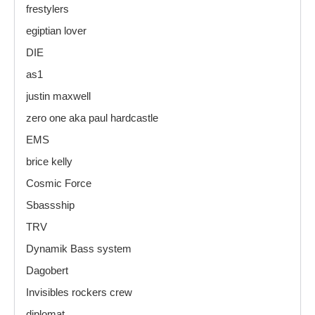
frestylers
egiptian lover
DIE
as1
justin maxwell
zero one aka paul hardcastle
EMS
brice kelly
Cosmic Force
Sbassship
TRV
Dynamik Bass system
Dagobert
Invisibles rockers crew
diplomat