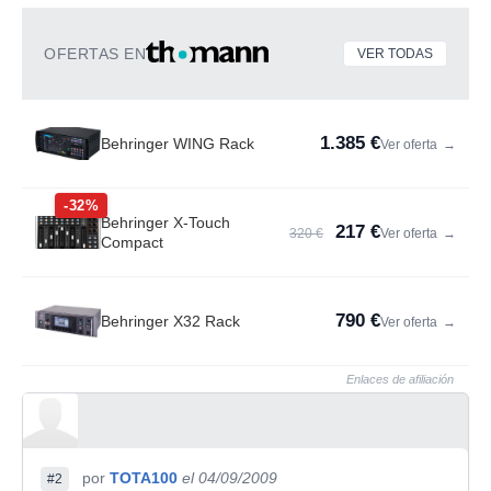
OFERTAS EN
VER TODAS
1.385 €
Behringer WING Rack
Ver oferta
→
-32%
Behringer X-Touch
217 €
320 €
Ver oferta
→
Compact
790 €
Behringer X32 Rack
Ver oferta
→
Enlaces de afiliación
por
TOTA100
el 04/09/2009
#2