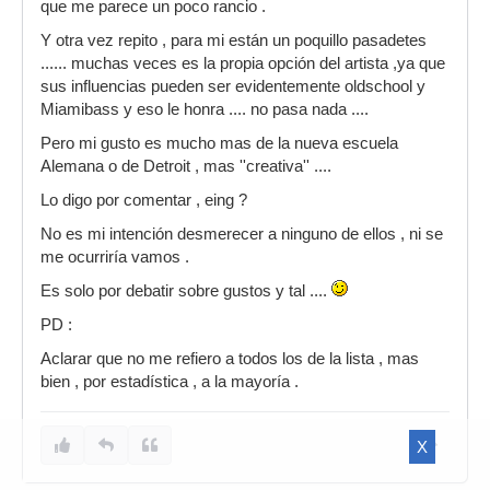
ALEK STARK
que me parece un poco rancio .
IDEOGRAMA
Y otra vez repito , para mi están un poquillo pasadetes
...... muchas veces es la propia opción del artista ,ya que
BORIS DIVIDER
sus influencias pueden ser evidentemente oldschool y
SACE2
Miamibass y eso le honra .... no pasa nada ....
DARK VEKTOR
Pero mi gusto es mucho mas de la nueva escuela
Alemana o de Detroit , mas ''creativa'' ....
SEEK2012
Lo digo por comentar , eing ?
jazzyrizla
No es mi intención desmerecer a ninguno de ellos , ni se
uni-mate
me ocurriría vamos .
B.A.S.
Es solo por debatir sobre gustos y tal ....
PD :
Aclarar que no me refiero a todos los de la lista , mas
bien , por estadística , a la mayoría .
X