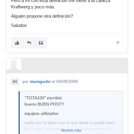
Pero a mi con esta definición me viene a la cabeza
Kraftwerg y poco más.
Alguién propone otra definición?
Saludos
por
muiagudo
el 04/09/2009
#4
"TOTA100" escribió:
bueno BUEN POST!!
equipos utilizados
cada uno lo hace con lo que tiene o puede pero
hay varias maquinas que son miticas como la
Mostrar más