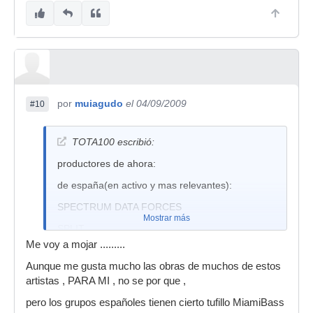
por
muiagudo
el 04/09/2009
#10
TOTA100 escribió:
productores de ahora:
de españa(en activo y mas relevantes):
SPECTRUM DATA FORCES
Mostrar más
SPLIT
Me voy a mojar .........
KOA
Aunque me gusta mucho las obras de muchos de estos
DOWNROCKS
artistas , PARA MI , no se por que ,
SBLES3PLEX
pero los grupos españoles tienen cierto tufillo MiamiBass