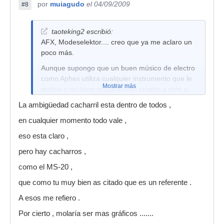
por
muiagudo
el 04/09/2009
#8
taoteking2 escribió:
AFX, Modeselektor.... creo que ya me aclaro un
poco más.
Aunque supongo que un buen músico de electro
como Aphex utiliza cualquier instrumento que le
Mostrar más
motive y no tiene prejuicios en cuanto a este u
otro cacharro.
La ambigüedad cacharril esta dentro de todos ,
Aunque puestos a citar clásicos del electro:
en cualquier momento todo vale ,
Korg MS-20
eso esta claro ,
Saludos
pero hay cacharros ,
como el MS-20 ,
que como tu muy bien as citado que es un referente .
A esos me refiero .
Por cierto , molaría ser mas gráficos .......