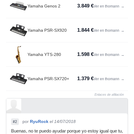
3.849 €
Yamaha Genos 2
Ver en thomann
→
1.844 €
Yamaha PSR-SX920
Ver en thomann
→
1.598 €
Yamaha YTS-280
Ver en thomann
→
1.379 €
Yamaha PSR-SX720+
Ver en thomann
→
Enlaces de afiliación
por
RyuRock
el 14/07/2018
#2
Buenas, no te puedo ayudar porque yo estoy igual que tu,