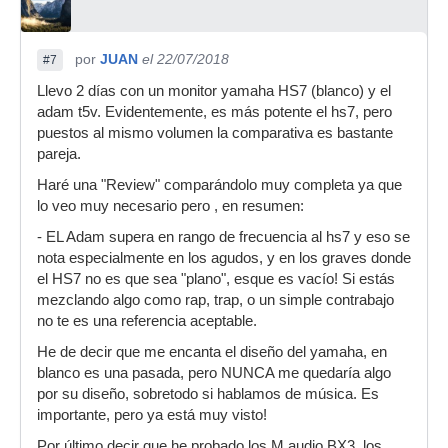
por
JUAN
el 22/07/2018
#7
Llevo 2 días con un monitor yamaha HS7 (blanco) y el
adam t5v. Evidentemente, es más potente el hs7, pero
puestos al mismo volumen la comparativa es bastante
pareja.
Haré una "Review" comparándolo muy completa ya que
lo veo muy necesario pero , en resumen:
- EL Adam supera en rango de frecuencia al hs7 y eso se
nota especialmente en los agudos, y en los graves donde
el HS7 no es que sea "plano", esque es vacío! Si estás
mezclando algo como rap, trap, o un simple contrabajo
no te es una referencia aceptable.
He de decir que me encanta el diseño del yamaha, en
blanco es una pasada, pero NUNCA me quedaría algo
por su diseño, sobretodo si hablamos de música. Es
importante, pero ya está muy visto!
Por último decir que he probado los M audio BX3, los