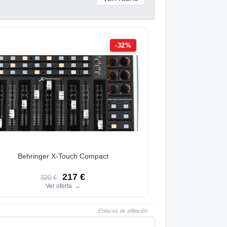
-32%
Behringer X-Touch Compact
217 €
320 €
Ver oferta
→
Enlaces de afiliación