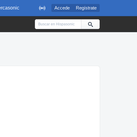

rcasonic
Accede
Regístrate