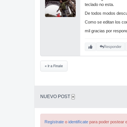
teclado no esta.
De todos modos descubr
Como se editan los co
mil gracias por respon
Responder
« Ir a Finale
NUEVO POST
×
Regístrate
o
identifícate
para poder postear e