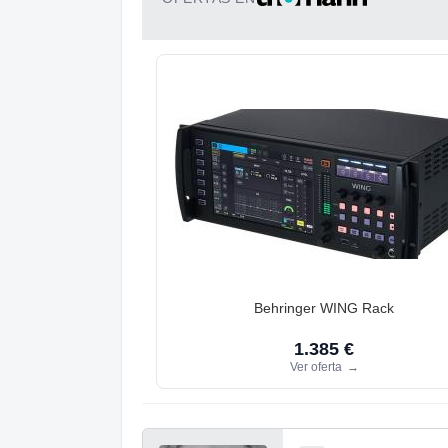
Behringer WING Rack
1.385 €
Ver oferta
→