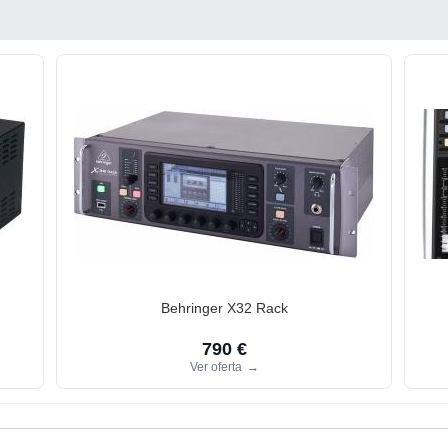
Behringer X32 Rack
790 €
Ver oferta
→