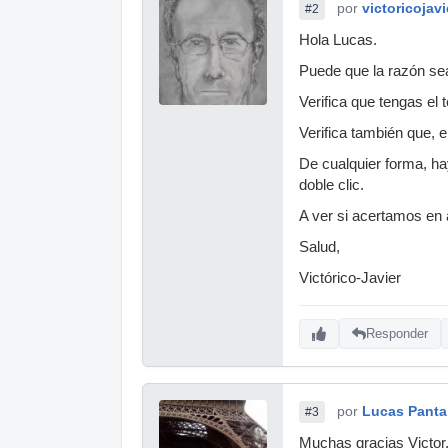
por
victoricojavi
#2
Hola Lucas.
Puede que la razón sea
Verifica que tengas e
Verifica también que,
De cualquier forma, ha
doble clic.
A ver si acertamos en 
Salud,
Victórico-Javier
Responder
por
Lucas Panta
#3
Muchas gracias Victor.