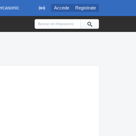

rcasonic
Accede
Regístrate