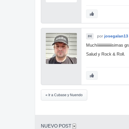
por
josegalan13
#4
Muchíiiiiiiiiiiiiiiiisim
Salud y Rock & Roll.
« Ir a Cubase y Nuendo
NUEVO POST
×