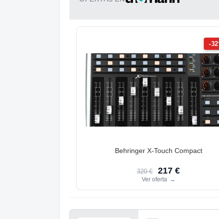
-3
Behringer X-Touch Compact
217 €
320 €
Ver oferta
→