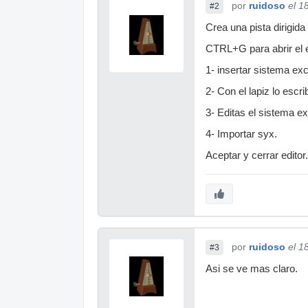
por
ruidoso
el 1
#2
Crea una pista dirigida
CTRL+G para abrir el ed
1- insertar sistema ex
2- Con el lapiz lo escr
3- Editas el sistema ex
4- Importar syx.
Aceptar y cerrar editor.
por
ruidoso
el 1
#3
Asi se ve mas claro.