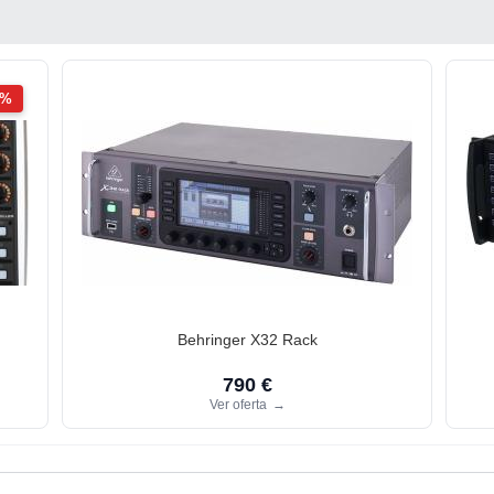
2%
Behringer X32 Rack
790 €
Ver oferta
→