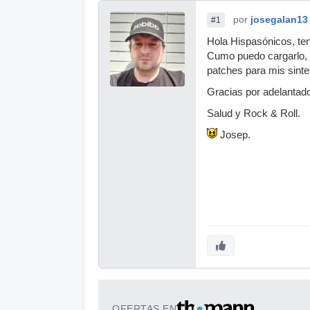
por
josegalan13
#1
Hola Hispasónicos, te
Cumo puedo cargarlo, 
patches para mis sinte
Gracias por adelantad
Salud y Rock & Roll.
Josep.
OFERTAS EN