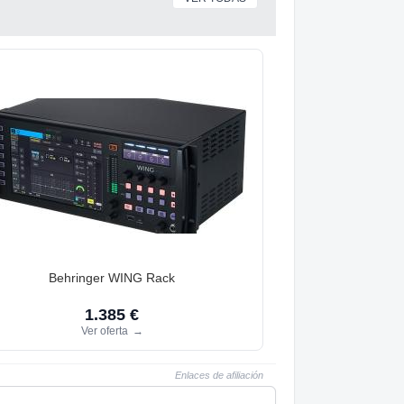
Behringer WING Rack
1.385 €
Ver oferta
→
Enlaces de afiliación