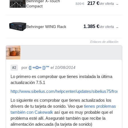
Behringer X-Touch
217 €
320 €
Ver oferta
→
Compact
1.385 €
Behringer WING Rack
Ver oferta
→
Enlaces de afiliación
por
{] ∞Ω∞ [}™
el 10/08/2014
#2
Lo primero es comprobar que tienes instalada la última
actualización 7.5.1
http://www.sibelius.com/helpcenter/updates/sibelius75/from_7
Lo siguiente es comprobar que tienes actualizados los
drivers de tu tarjeta de sonido. Veo que
tienes problemas
también con Cakewalk
así que es muy probable que el
problema esté allí. Aseguraté también que recibe la
alimentación adecuada (la tarjeta de sonido)