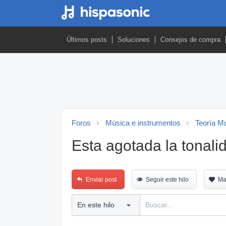
Últimos posts
Soluciones
Consejos de compra
Foros
Música e instrumentos
Teoría M
Esta agotada la tonali
Enviar post
Seguir este hilo
Ma