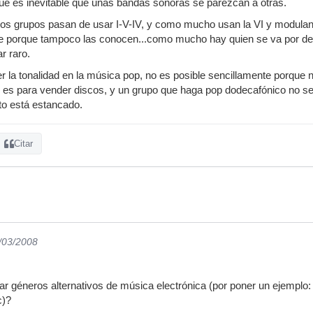
ue es inevitable que unas bandas sonoras se parezcan a otras.
cos grupos pasan de usar I-V-IV, y como mucho usan la VI y modulan 
e porque tampoco las conocen...como mucho hay quien se va por derro
r raro.
 la tonalidad en la música pop, no es posible sencillamente porque 
 es para vender discos, y un grupo que haga pop dodecafónico no se 
to está estancado.
Citar
9/03/2008
 géneros alternativos de música electrónica (por poner un ejemplo:
c)?