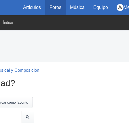
Artículos
Foros
Música
Equipo
Me
Índice
usical y Composición
dad?
rcar como favorito