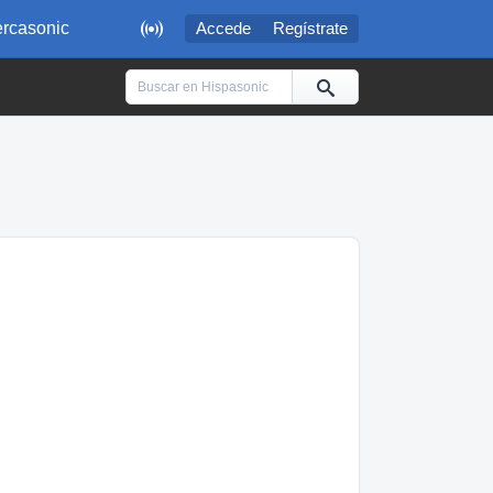

rcasonic
Accede
Regístrate