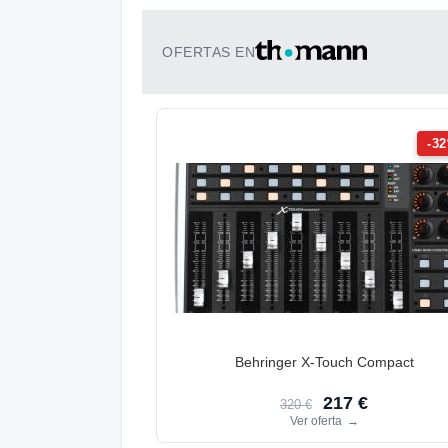
OFERTAS EN
-3
Behringer X-Touch Compact
217 €
320 €
Ver oferta
→