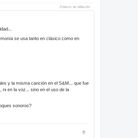
Enlaces de afiliación
dad...
armonía se usa tanto en clásico como en
les y la misma canción en el S&M... que fue
i en la voz... sino en el uso de la
loques sonoros?