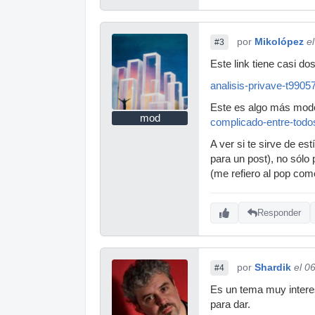
por
Mikolópez
e
#3
Este link tiene casi do
analisis-privave-t990
Este es algo más moder
mod
complicado-entre-todo
A ver si te sirve de e
para un post), no sólo
(me refiero al pop come
Responder
por
Shardik
el 0
#4
Es un tema muy interes
para dar.