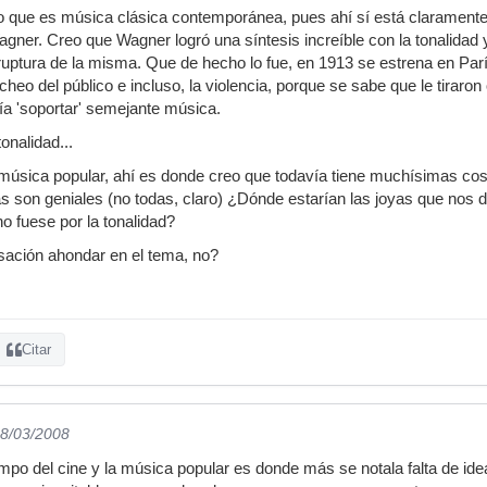
lo que es música clásica contemporánea, pues ahí sí está clarament
gner. Creo que Wagner logró una síntesis increíble con la tonalidad y
ruptura de la misma. Que de hecho lo fue, en 1913 se estrena en Par
cheo del público e incluso, la violencia, porque se sabe que le tiraro
ía 'soportar' semejante música.
tonalidad...
úsica popular, ahí es donde creo que todavía tiene muchísimas cosas
as son geniales (no todas, claro) ¿Dónde estarían las joyas que nos 
o fuese por la tonalidad?
sación ahondar en el tema, no?
Citar
08/03/2008
po del cine y la música popular es donde más se notala falta de ide