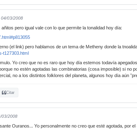
l 04/03/2008
s añitos pero igual vale con lo que permite la tonalidad hoy día:
57.html#p813055
no (el link) pero hablamos de un tema de Metheny donde la tnoalidad
s-t127303.html
stímulo. Yo creo que no es raro que hoy día estemos todavía apegado
 porque no estén agotadas las combinatorias (cosa imposible) si no p
rcial, no a los distintos folklores del planeta, algunos hoy día aún "pr
Citar
6/03/2008
ante Ouranos... Yo personalmente no creo que esté agotada, por el 