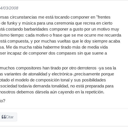
04/03/2008
ersas circunstancias me está tocando componer en "frentes
o de funky y música para una ceremonia que recrea en cierto
stá costando barbaridades componer a gusto por un motivo muy
mismo tiempo: cada motivo o frase que se me ocurre me recuerda
está compuesta, y por muchas vueltas que le doy siempre acaba
sa. Me da mucha rabia haberme tirado más de media vida
 ser incapaz de componer dos compases sin que suene a
muchos compositores han tirado por otro derroteros -ya sea la
tas variantes de atonalidad y electrónica-,precisamente porque
otado el modelo de composición tonal y sus posibilidades
 sociedad todavia demanda tonalidad, no está preparada para
nosotros debemos dársela aún cayendo en la repetición.
to?
Citar