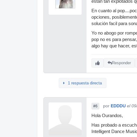
están tan explotados q
En cuanto al pop....po
opciones, posiblement
solución facil para sona
Yo no abogo por romper
pop no es para pensar,
algo hay que hacer, es
Responder
1 respuesta directa
por
EDDDU
el 0
#6
Hola Ourandos,
Has probado a escuchar
Intelligent Dance Musi