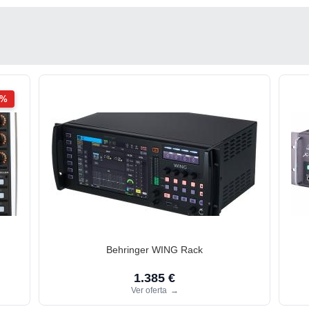
2%
Behringer WING Rack
1.385 €
Ver oferta
→