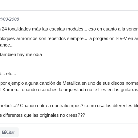
04/03/2008
 24 tonalidades más las escalas modales... eso en cuanto a la sonori
loques armónicos son repetidos siempre... la progresión I-IV-V en 
ance...
 también hay melodía
.. etc...
por ejemplo alguna canción de Metallica en uno de sus discos norma
Kamen... cuando escuches la orquestada no te fijes en las guitarras, n
 melódica? Cuando entra a contratiempos? como usa los diferentes b
diferentes que las originales no crees???
Citar