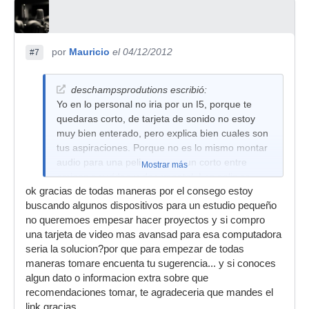
por
Mauricio
el 04/12/2012
#7
deschampsprodutions escribió:
Yo en lo personal no iria por un I5, porque te
quedaras corto, de tarjeta de sonido no estoy
muy bien enterado, pero explica bien cuales son
tus aspiraciones. Porque no es lo mismo montar
audio para una peli que para un corto entre
Mostrar más
amigos o y vídeo u documental. Las pelis se
ok gracias de todas maneras por el consego estoy
hacen en salas Dolby certificadas, y con 3000
buscando algunos dispositivos para un estudio pequeño
dolares no da. Yo diría investiga mas del tema y
no queremoes empesar hacer proyectos y si compro
en lo que podamos ayudarte puedes contar
una tarjeta de video mas avansad para esa computadora
conmigo.
seria la solucion?por que para empezar de todas
maneras tomare encuenta tu sugerencia... y si conoces
algun dato o informacion extra sobre que
recomendaciones tomar, te agradeceria que mandes el
link gracias