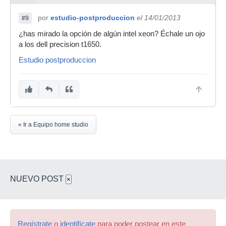
por
estudio-postproduccion
el 14/01/2013
#9
¿has mirado la opción de algún intel xeon? Échale un ojo
a los dell precision t1650.
Estudio postproduccion
« Ir a Equipo home studio
NUEVO POST
×
Regístrate
o
identifícate
para poder postear en este