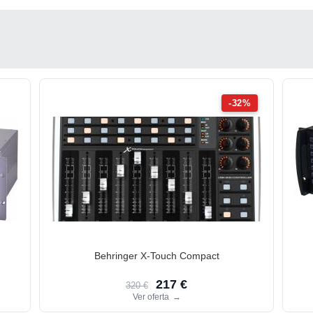
-32%
Behringer X-Touch Compact
217 €
320 €
Ver oferta
→