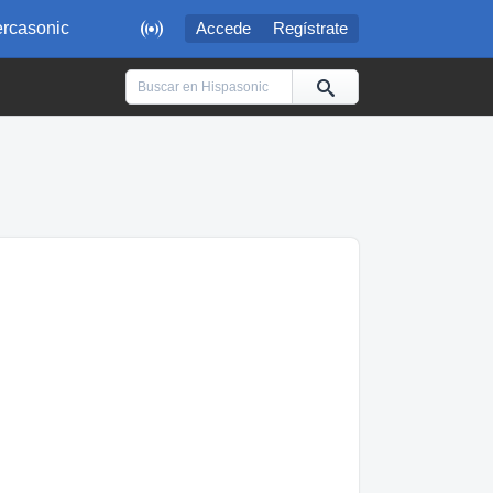

rcasonic
Accede
Regístrate