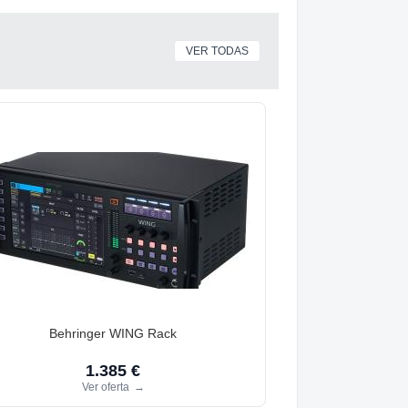
VER TODAS
Behringer WING Rack
1.385 €
Ver oferta
→