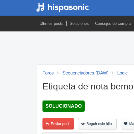
Últimos posts
Soluciones
Consejos de compra
Foros
Secuenciadores (DAW)
Logic
Etiqueta de nota bemo
SOLUCIONADO
Enviar post
Seguir este hilo
Ma