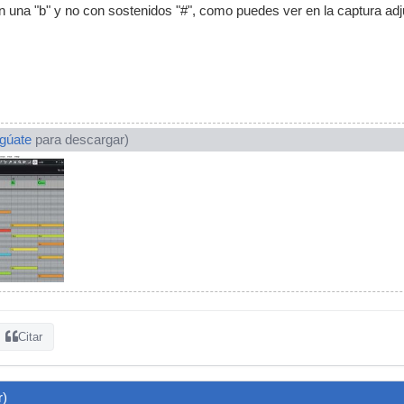
 una "b" y no con sostenidos "#", como puedes ver en la captura adj
ogúate
para descargar)
Citar
r)