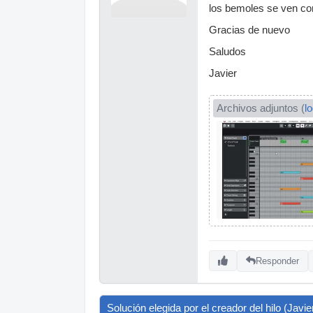
los bemoles se ven con
Gracias de nuevo
Saludos
Javier
Archivos adjuntos (
l
Responder
Solución elegida por el creador del hilo (Javie