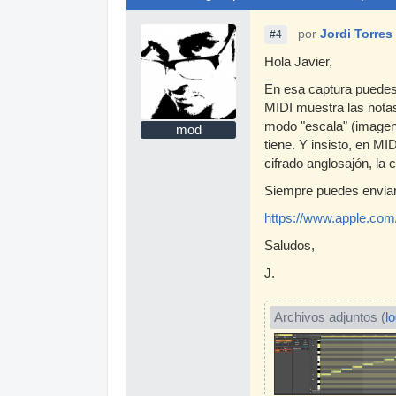
por
Jordi Torres
#4
Hola Javier,
En esa captura puedes
MIDI muestra las notas
modo "escala" (imagen 
mod
tiene. Y insisto, en M
cifrado anglosajón, la 
Siempre puedes enviar 
https://www.apple.com/
Saludos,
J.
Archivos adjuntos (
l