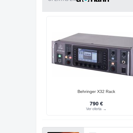
Behringer X32 Rack
790 €
Ver oferta
→