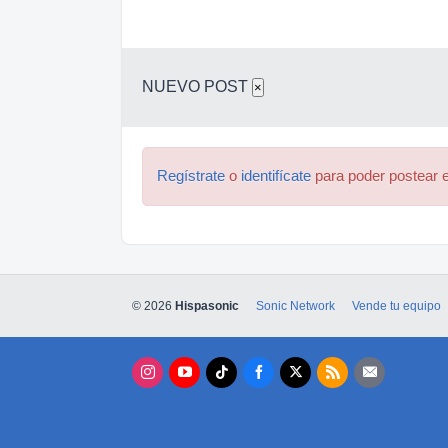
NUEVO POST
×
Regístrate
o
identifícate
para poder postear e
© 2026
Hispasonic
Sonic Network
Vende tu equipo