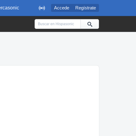

rcasonic
Accede
Regístrate