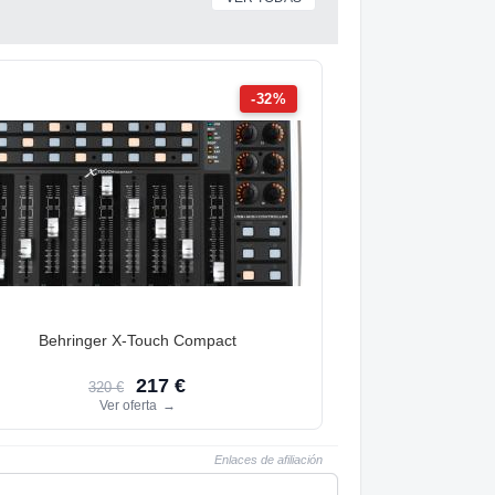
-32%
Behringer X-Touch Compact
217 €
320 €
Ver oferta
→
Enlaces de afiliación