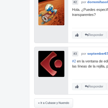
por
dorremifasol
#2
Hola. ¿Puedes especif
transparentes?
Responder
por
september6
#3
#2
en la ventana de edi
las líneas de la rejil
Responder
« Ir a Cubase y Nuendo