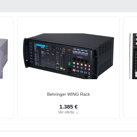
Behringer WING Rack
1.385 €
Ver oferta
→