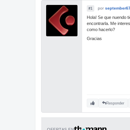
por
september6
#1
Hola! Se que nuendo ti
encontrarla. Me intere
como hacerlo?
Gracias
Responder
OFERTAS EN