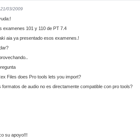
 21/03/2009
uda:!
is examenes 101 y 110 de PT 7.4
 aki aia ya presentado esos examenes.!
dar?
provechando..
pregunta
ex Files does Pro tools lets you import?
es formatos de audio no es directamente compatible con pro tools?
o su apoyo!!!