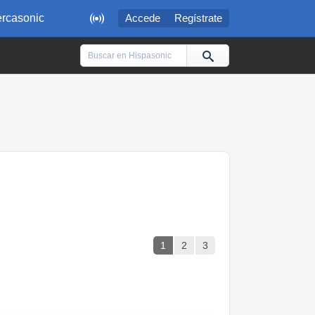

rcasonic
Accede
Regístrate
1
2
3