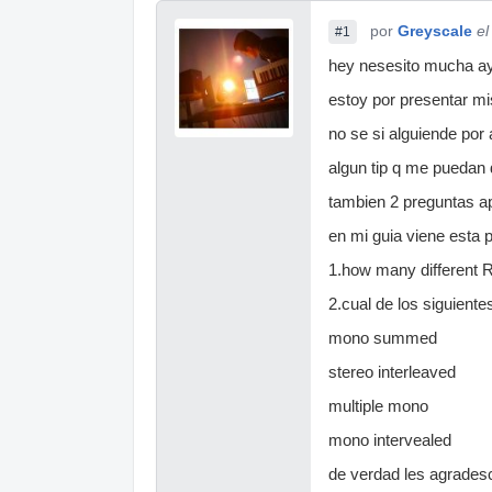
por
Greyscale
el
#1
hey nesesito mucha ay
estoy por presentar m
no se si alguiende por
algun tip q me puedan 
tambien 2 preguntas a
en mi guia viene esta 
1.how many different R
2.cual de los siguient
mono summed
stereo interleaved
multiple mono
mono intervealed
de verdad les agradesc