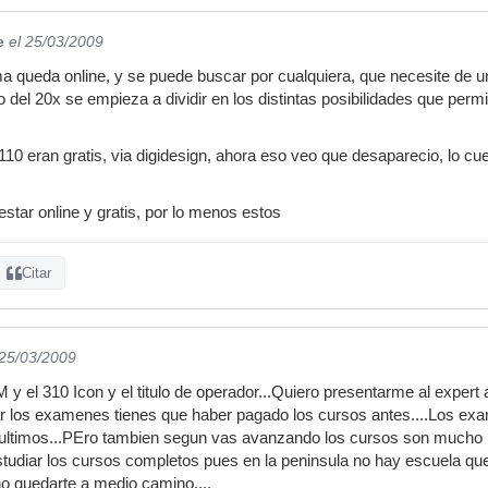
e
el 25/03/2009
ma queda online, y se puede buscar por cualquiera, que necesite de un
 del 20x se empieza a dividir en los distintas posibilidades que per
110 eran gratis, via digidesign, ahora eso veo que desaparecio, lo c
estar online y gratis, por lo menos estos
Citar
 25/03/2009
 y el 310 Icon y el titulo de operador...Quiero presentarme al expert a
sar los examenes tienes que haber pagado los cursos antes....Los e
s ultimos...PEro tambien segun vas avanzando los cursos son mucho 
studiar los cursos completos pues en la peninsula no hay escuela que 
no quedarte a medio camino....