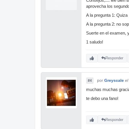
Consejos,.... lee bien
aprovecha los segundos
A la pregunta 1: Quiza
A la pregunta 2: no sop
Suerte en el examen, y 
1 saludo!
Responder
por
Greyscale
el
#4
muchas muchas gracias 
te debo una fano!
Responder