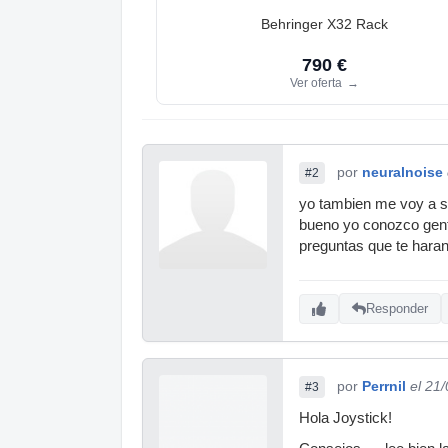
Behringer X32 Rack
790 €
Ver oferta
→
por
neuralnoise
#2
yo tambien me voy a sa
bueno yo conozco gente
preguntas que te haran
Responder
por
Perrnil
el 21
#3
Hola Joystick!