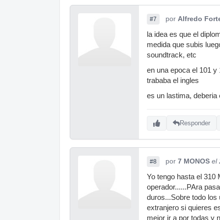
por
Alfredo Fort
#7
la idea es que el diplo
medida que subis luego
soundtrack, etc
en una epoca el 101 y 
trababa el ingles
es un lastima, deberia 
Responder
por
7 MONOS
el
#8
Yo tengo hasta el 310 M
operador......PAra pa
duros...Sobre todo lo
extranjero si quieres e
mejor ir a por todas y 