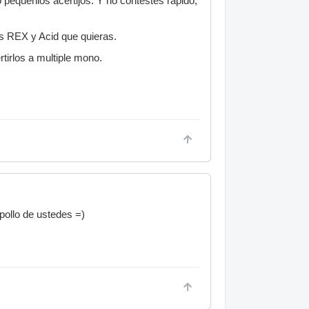
 pequenios acertijos. Y no contestes rapido,
os REX y Acid que quieras.
tirlos a multiple mono.
pollo de ustedes =)