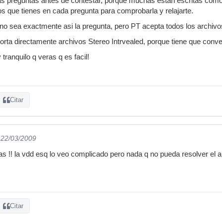
 las preguntas antes de contestar, porque muchas estan escritas como
 que tienes en cada pregunta para comprobarla y relajarte.
 no sea exactmente asi la pregunta, pero PT acepta todos los archiv
orta directamente archivos Stereo Intrvealed, porque tiene que conver
tranquilo q veras q es facil!
Citar
 22/03/2009
!! la vdd esq lo veo complicado pero nada q no pueda resolver el a
Citar