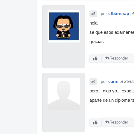
por
cfbarrerap
e
#5
hola
se que esos examenes 
gracias
Responder
por
carni
el 25/0
#6
pero... digo yo... exa
aparte de un diploma te
Responder