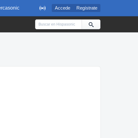

rcasonic
Accede
Regístrate