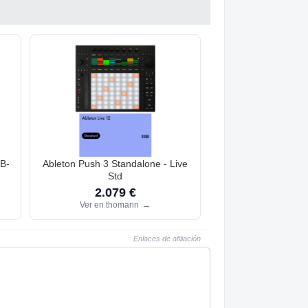
 B-
Ableton Push 3 Standalone - Live
Std
2.079 €
Ver en thomann
→
Enlaces de afiliación