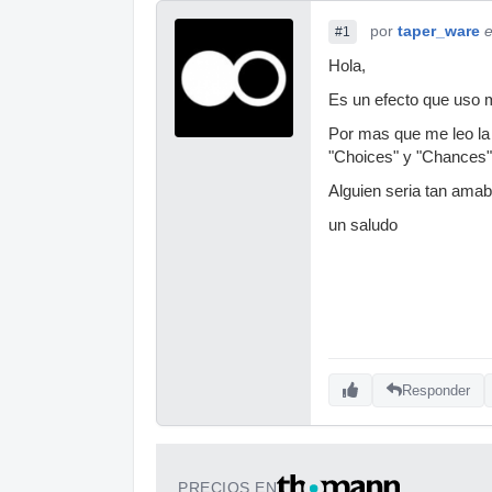
por
taper_ware
e
#1
Hola,
Es un efecto que uso m
Por mas que me leo la 
"Choices" y "Chances"
Alguien seria tan amab
un saludo
Responder
PRECIOS EN