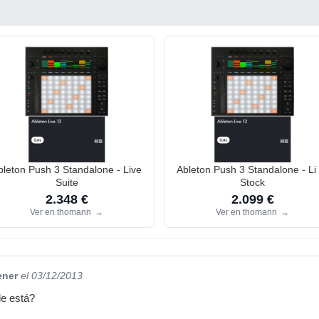
bleton Push 3 Standalone - Live
Ableton Push 3 Standalone - Li
Suite
Stock
2.348 €
2.099 €
Ver en thomann
→
Ver en thomann
→
ener
el 03/12/2013
de está?