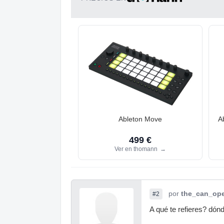
Ableton Move
A
499 €
Ver en thomann
→
por
the_can_op
#2
A qué te refieres? dón