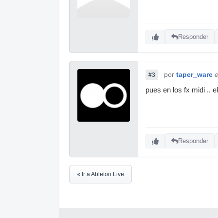
Responder
por
taper_ware
e
#3
pues en los fx midi .. 
Responder
« Ir a Ableton Live