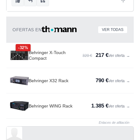
OFERTAS EN
VER TODAS
-32%
Behringer X-Touch
217 €
320 €
Ver oferta
→
Compact
790 €
Behringer X32 Rack
Ver oferta
→
1.385 €
Behringer WING Rack
Ver oferta
→
Enlaces de afiliación