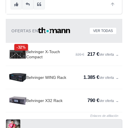
OFERTAS EN
VER TODAS
-32%
Behringer X-Touch
217 €
320 €
Ver oferta
→
Compact
1.385 €
Behringer WING Rack
Ver oferta
→
790 €
Behringer X32 Rack
Ver oferta
→
Enlaces de afiliación