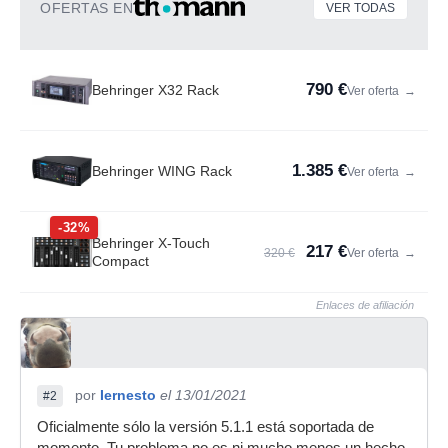
OFERTAS EN
VER TODAS
790 €
Behringer X32 Rack
Ver oferta
→
1.385 €
Behringer WING Rack
Ver oferta
→
-32%
Behringer X-Touch
217 €
320 €
Ver oferta
→
Compact
Enlaces de afiliación
por
Iernesto
el 13/01/2021
#2
Oficialmente sólo la versión 5.1.1 está soportada de