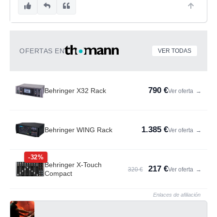
OFERTAS EN
VER TODAS
790 €
Behringer X32 Rack
Ver oferta
→
1.385 €
Behringer WING Rack
Ver oferta
→
-32%
Behringer X-Touch
217 €
320 €
Ver oferta
→
Compact
Enlaces de afiliación