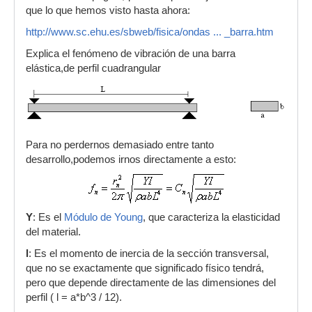
diferente longitud (L2 y L3)...hacerlos
que lo que hemos visto hasta ahora:
sonar,microfonearlos y pasarles una analizador
de espectro...
http://www.sc.ehu.es/sbweb/fisica/ondas ... _barra.htm
Haciendo la medición de las 3 fundamentales se
Explica el fenómeno de vibración de una barra
puede obtener un sistema de 3 ecuaciones con
elástica,de perfil cuadrangular
3 incógnitas para deducir matemáticamente el
valor de las constantes M, B y C y obtener así la
fórmula que buscas (la frecuencia F,L y G serían
conocidos).
Para no perdernos demasiado entre tanto
desarrollo,podemos irnos directamente a esto:
Y
: Es el
Módulo de Young
, que caracteriza la elasticidad
del material.
l
: Es el momento de inercia de la sección transversal,
que no se exactamente que significado físico tendrá,
pero que depende directamente de las dimensiones del
perfil ( l = a*b^3 / 12).