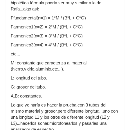
hipotética fórmula podría ser muy similar a la de
Rafa...algo así:
Ffundamental(n=1) = 1*M / (B*L + C*G)
Farmonico1(n=2) = 2*M / (B*L + C*G)
Farmonico2(n=3) = 3*M / (B*L + C*G)
Farmonico3(n=4) = 4*M / (B*L + C*G)
etc...
M: constante que caracteriza al material
(hierro,vidrio,aluminio,etc...).
L: longitud del tubo.
G: grosor del tubo.
A,B: constantes.
Lo que yo haría es hacer la prueba con 3 tubos del
mismo material y grosor,pero diferente longitud...uno con
una longitud L1 y los otros de diferente longitud (L2 y
L3)...hacerlos sonar,microfonearlos y pasarles una
analizador de espectro...