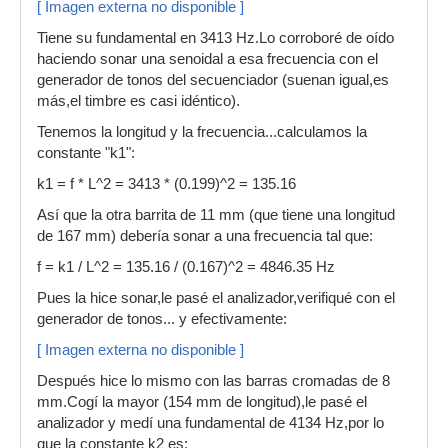
[ Imagen externa no disponible ]
Tiene su fundamental en 3413 Hz.Lo corroboré de oído
haciendo sonar una senoidal a esa frecuencia con el
generador de tonos del secuenciador (suenan igual,es
más,el timbre es casi idéntico).
Tenemos la longitud y la frecuencia...calculamos la
constante "k1":
k1 = f * L^2 = 3413 * (0.199)^2 = 135.16
Así que la otra barrita de 11 mm (que tiene una longitud
de 167 mm) debería sonar a una frecuencia tal que:
f = k1 / L^2 = 135.16 / (0.167)^2 = 4846.35 Hz
Pues la hice sonar,le pasé el analizador,verifiqué con el
generador de tonos... y efectivamente:
[ Imagen externa no disponible ]
Después hice lo mismo con las barras cromadas de 8
mm.Cogí la mayor (154 mm de longitud),le pasé el
analizador y medí una fundamental de 4134 Hz,por lo
que la constante k2 es: