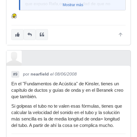
que expuso Rafa,con la salvedad de que no
Mostrar más
entra en juego el diámetro del tubo.
Lo de los armónicos es simplemente debido al
hecho de que no vas a obtener un sonido puro
basado en una única fundamental,sino que dicho
sonido va a estar compuesto de una frecuencia
fundamental y armónicos de frecuencia múltiplo
a ésta (dando cada vez un valor distinto a n: n =
1,2,3,4...).
A todo esto,no has especificado si quieres
por
obtener sonido insuflando aire en el tubo o
nearfield
el 08/06/2008
#9
simplemente golpeándolo...de ser lo segundo,el
En el "Fundamentos de Acústica" de Kinsler, tienes un
material del que esté hecho el tubo se supone
capítulo de ductos y guías de onda y en el Beranek creo
que también influye...y, por lógica, ya no entraría
que también.
en juego la velocidad del sonido (al menos en el
Si golpeas el tubo no te valen esas fórmulas, tienes que
aire...un parámetro que caracterizase el material
calcular la velocidad del sonido en el tubo y la solución
utilizado podría llevar implícita la velocidad de
más sencilla es la de media longitud de onda= longitud
propagación de la onda que, dependiendo del
del tubo. A partir de ahí la cosa se complica mucho.
material, se desplazará a una velocidad u otra a
lo largo del tubo.