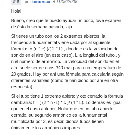
por
tenorsax
el 11/06/2008
#15
Hola!
Bueno, creo que te puedo ayudar un poco, tuve examen
de ésto la semana pasada, jaja.
Si tienes un tubo con los 2 extremos abiertos, la
frecuencia fundamental viene dada por al siguiente
fórmula: f= (n * c) (/( 2 * L) , donde c es la velocidad del
sonido en el aire (en este caso), L la longitud del tubo., y
n el número de armónico. La velocidad del sonido en el
aire suele ser de unos 340 m/s para una temperatura de
20 grados. Hay por ahí una fórmula para calcularla según
diferentes variables (como te han dicho por ahí en otra
respuesta).
Si el tubo tiene 1 extremo abierto y oto cerrado la fórmula
cambiaría: f = ( (2 * n -1) * c )/ (4 * L). Lo demás es igual
que en el caso anterior. Notar que en un tubo abierto-
cerrado, su segundo armónico es la fundamental
multiplicada por 3, es decir, dichos tubos tienen
únicamente los armónicos impares.