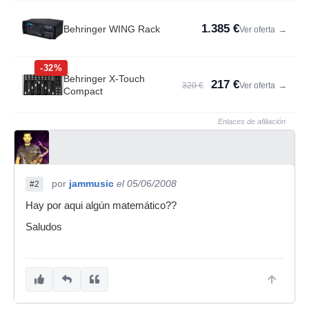
1.385 €
Behringer WING Rack
Ver oferta
→
-32%
Behringer X-Touch
217 €
320 €
Ver oferta
→
Compact
Enlaces de afiliación
por
jammusic
el 05/06/2008
#2
Hay por aqui algún matemático??
Saludos