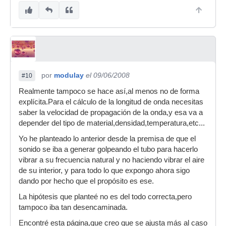
Basándonos en todo esto se puede deducir que
una hipotética fórmula podría ser muy similar a
la de Rafa...algo así:
Ffundamental(n=1) = 1*M / (B*L + C*G)
Farmonico1(n=2) = 2*M / (B*L + C*G)
por
Farmonico2(n=3) = 3*M / (B*L + C*G)
modulay
el 09/06/2008
#10
Farmonico3(n=4) = 4*M / (B*L + C*G)
Realmente tampoco se hace así,al menos no de forma
explícita.Para el cálculo de la longitud de onda necesitas
etc...
saber la velocidad de propagación de la onda,y esa va a
M: constante que caracteriza al material
depender del tipo de material,densidad,temperatura,etc...
(hierro,vidrio,aluminio,etc...).
Yo he planteado lo anterior desde la premisa de que el
L: longitud del tubo.
sonido se iba a generar golpeando el tubo para hacerlo
vibrar a su frecuencia natural y no haciendo vibrar el aire
G: grosor del tubo.
de su interior, y para todo lo que expongo ahora sigo
A,B: constantes.
dando por hecho que el propósito es ese.
Lo que yo haría es hacer la prueba con 3 tubos
La hipótesis que planteé no es del todo correcta,pero
del mismo material y grosor,pero diferente
tampoco iba tan desencaminada.
longitud...uno con una longitud L1 y los otros de
Encontré esta página,que creo que se ajusta más al caso