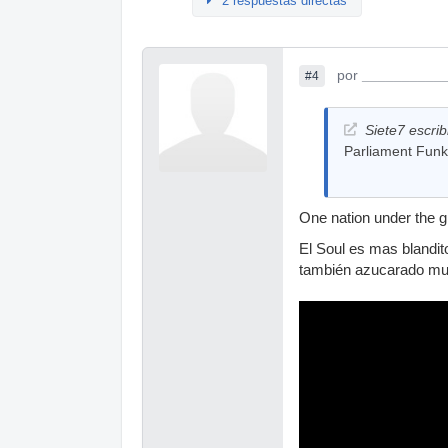
2 respuestas directas
por
__________
#4
Siete7 escrib
Parliament Funk
One nation under the gr
El Soul es mas blandit
también azucarado mu