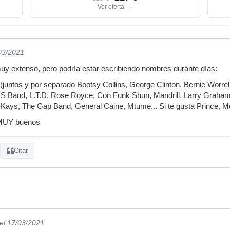
Ver oferta
→
/03/2021
uy extenso, pero podría estar escribiendo nombres durante días:
(juntos y por separado Bootsy Collins, George Clinton, Bernie Worrel
.S Band, L.T.D, Rose Royce, Con Funk Shun, Mandrill, Larry Graham,
-Kays, The Gap Band, General Caine, Mtume... Si te gusta Prince, M
 MUY buenos
Citar
el 17/03/2021