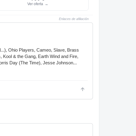
Ver oferta
→
Enlaces de afiliación
l...), Ohio Players, Cameo, Slave, Brass
 Kool & the Gang, Earth Wind and Fire,
orris Day (The Time), Jesse Johnson...