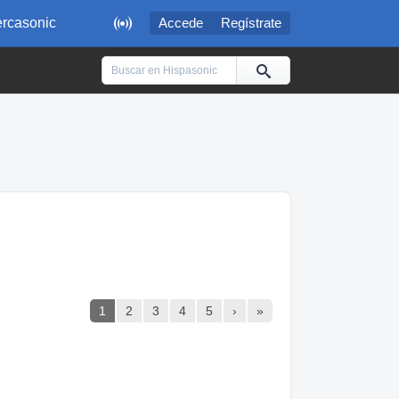

rcasonic
Accede
Regístrate
1
2
3
4
5
›
»