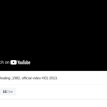
aling ,1982, official video HD) 2013.
Citar