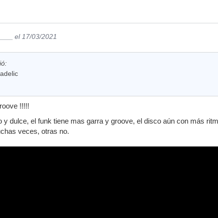
____
el 17/03/2021
ió:
adelic
oove !!!!!
o y dulce, el funk tiene mas garra y groove, el disco aún con más rit
chas veces, otras no.