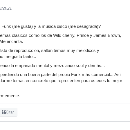
03/2021
re Funk (me gusta) y la música disco (me desagrada)?
temas clásicos como los de Wild cherry, Prince y James Brown,
. Me encanta.
lista de reproducción, saltan temas muy melódicos y
o me gusta tanto...
iendo la empanada mental y mezclando soul y demás...
perdiendo una buena parte del propio Funk más comercial... Así
arme temas en concreto que representen para ustedes lo mejor
ormemente.
Citar