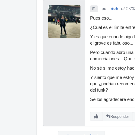
por
-rich-
el 17/
#1
Pues eso...
¿Cuál es el límite ent
Y es que cuando oigo 
el grove es fabuloso..
Pero cuando abro una 
comercialones... Que n
No sé si me estoy hac
Y siento que me estoy 
que ¿podrian recomend
del funk?
Se los agradeceré en
Responder