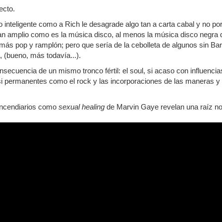
ecto.
o inteligente como a Rich le desagrade algo tan a carta cabal y no
 tan amplio como es la música disco, al menos la música disco negra 
a, más pop y ramplón; pero que sería de la cebolleta de algunos sin B
, (bueno, más todavía...).
onsecuencia de un mismo tronco fértil: el soul, si acaso con influenc
i permanentes como el rock y las incorporaciones de las maneras y la
 incendiarios como
sexual healing
de Marvin Gaye revelan una raíz no