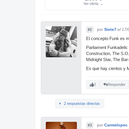
Ver oferta
→
por
Siete7
el 17
#2
El concepto Funk es m
Parliament Funkadelic 
Construction, The S.O
Midnight Star, The Bar
Es que hay cientos y
2
Responder
2 respuestas directas
por
Carmelopec
#3