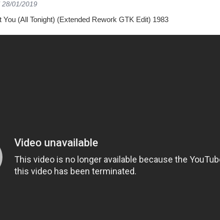
l 28/01/2019
nt You (All Tonight) (Extended Rework GTK Edit) 1983