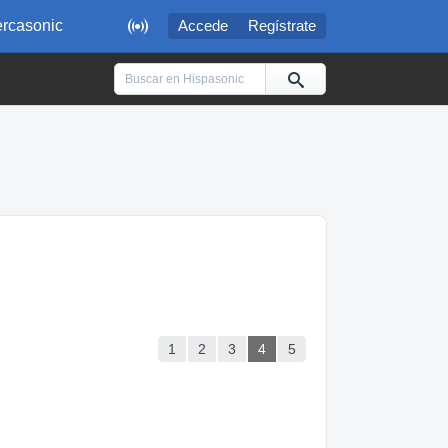

rcasonic
Accede
Regístrate
1
2
3
4
5