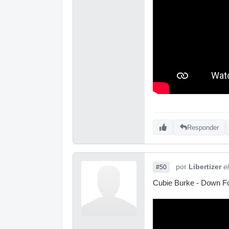
Responder
por
Libertizer
e
#50
Cubie Burke - Down F