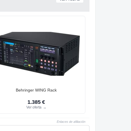
Behringer WING Rack
1.385 €
Ver oferta
→
Enlaces de afiliación