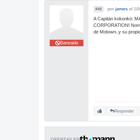
por
james
el 10
#46
A Capitán kokorik
CORPORATION! Norman W
de Motown..y su propi
Baneado
Responder
OFERTAS EN