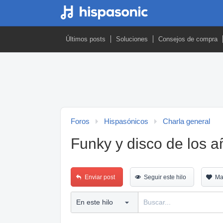
Últimos posts
Soluciones
Consejos de compra
Foros
Hispasónicos
Charla general
Funky y disco de los a
Enviar post
Seguir este hilo
Ma