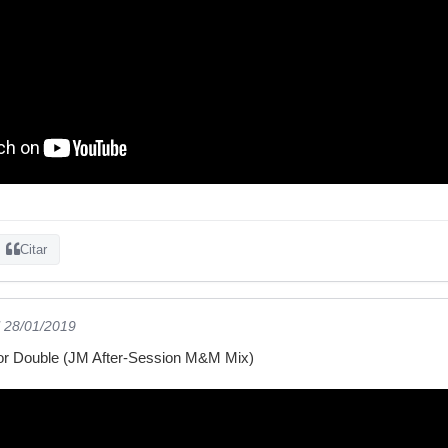
Citar
l 28/01/2019
or Double (JM After-Session M&M Mix)