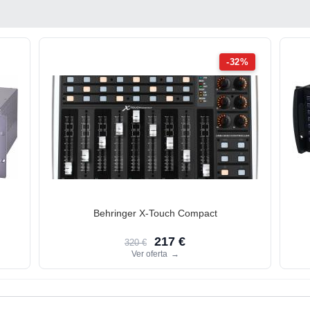
-32%
Behringer X-Touch Compact
217 €
320 €
Ver oferta
→