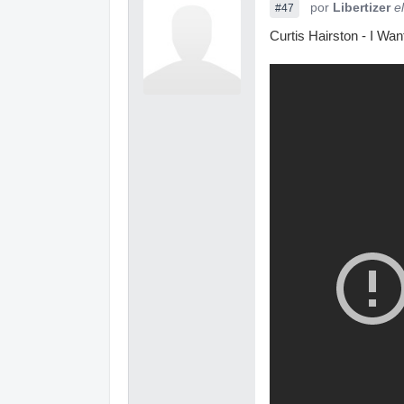
por
Libertizer
e
#47
Curtis Hairston - I Wa