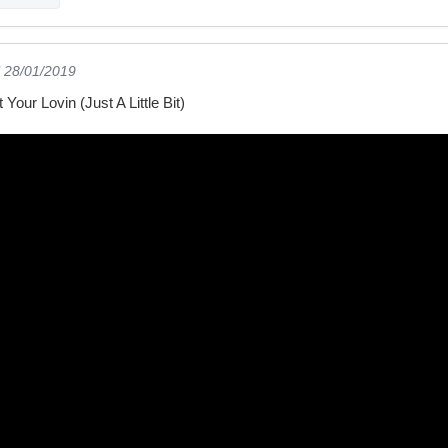
l 28/01/2019
 Your Lovin (Just A Little Bit)