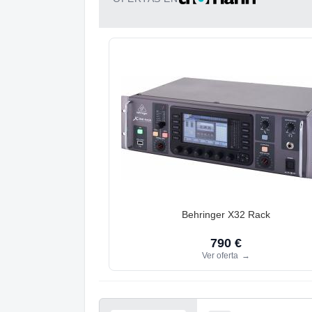
Behringer X32 Rack
790 €
Ver oferta
→