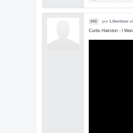
por
Libertizer
e
#49
Curtis Hairston - I Want