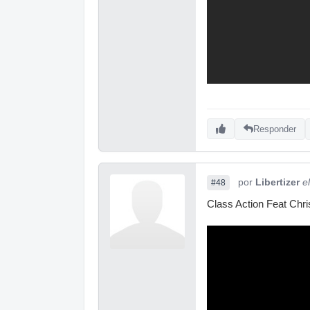
Responder
por
Libertizer
e
#48
Class Action Feat Chr