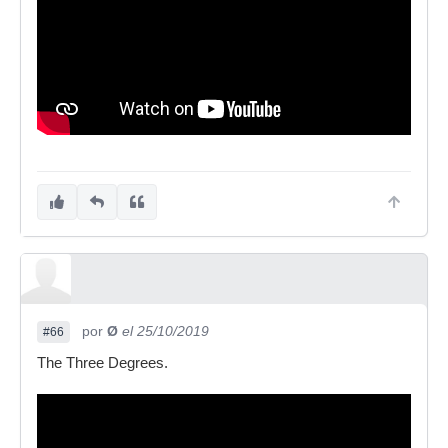
por
Ø
el 25/10/2019
#66
The Three Degrees.