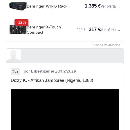
1.385 €
Behringer WING Rack
Ver oferta
→
-32%
Behringer X-Touch
217 €
320 €
Ver oferta
→
Compact
Enlaces de afiliación
por
Libertizer
el 23/09/2019
#62
Dizzy K. - Afrikan Jamboree (Nigeria, 1988)