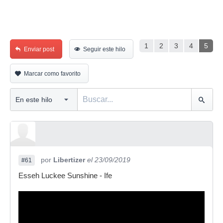
1
2
3
4
5
Enviar post
Seguir este hilo
Marcar como favorito
por
Libertizer
el 23/09/2019
#61
Esseh Luckee Sunshine - Ife