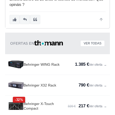
opináis ?
OFERTAS EN
VER TODAS
1.385 €
Behringer WING Rack
Ver oferta
→
790 €
Behringer X32 Rack
Ver oferta
→
-32%
Behringer X-Touch
217 €
320 €
Ver oferta
→
Compact