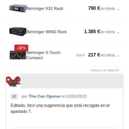
790 €
Behringer X32 Rack
Ver oferta
→
1.385 €
Behringer WING Rack
Ver oferta
→
-32%
Behringer X-Touch
217 €
320 €
Ver oferta
→
Compact
Enlaces de afiliación
por
The Can Opener
el 22/02/2021
#2
Editado, hice una sugerencia que está recogida en el
apartado 7.