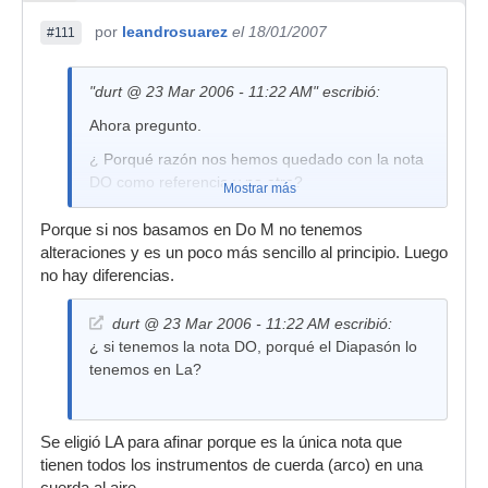
por
leandrosuarez
el 18/01/2007
#111
"durt @ 23 Mar 2006 - 11:22 AM" escribió:
Ahora pregunto.
¿ Porqué razón nos hemos quedado con la nota
DO como referencia y no otra?
Mostrar más
Porque si nos basamos en Do M no tenemos
alteraciones y es un poco más sencillo al principio. Luego
no hay diferencias.
durt @ 23 Mar 2006 - 11:22 AM escribió:
¿ si tenemos la nota DO, porqué el Diapasón lo
tenemos en La?
Se eligió LA para afinar porque es la única nota que
tienen todos los instrumentos de cuerda (arco) en una