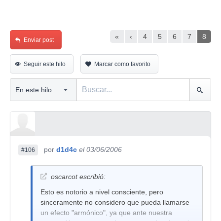
«
‹
4
5
6
7
8
Enviar post
Seguir este hilo
Marcar como favorito
por
d1d4c
el 03/06/2006
#106
oscarcot escribió:
Esto es notorio a nivel consciente, pero
sinceramente no considero que pueda llamarse
un efecto "armónico", ya que ante nuestra