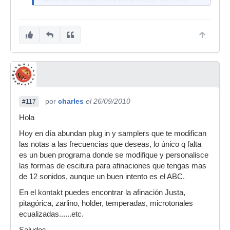
agradables al oido.
La consulta que tengo es si alguno de ustedes
conoce si existe en el mercado un medio
(software pej.en midi) de usar el teclado
temperado pero que suene no temperado. Es
decir si se ponen las esquivalencias en hrtz (por
ej. 440 ahora será 440,5) de acuerdo a lo que
uno desea, se podría tocar un acorde o escala
por
charles
el 26/09/2010
(ej. do-mi sol) pero que al final suene no
#117
temperado. Por supuesto que reconozco las
Hola
limitaciones que se tendría, en escalas y
Hoy en día abundan plug in y samplers que te modifican
acordes, y que son fundamentales conocerlas
las notas a las frecuencias que deseas, lo único q falta
para lograr trabajos profesionales de audio.
es un buen programa donde se modifique y personalisce
Saludos
las formas de escitura para afinaciones que tengas mas
de 12 sonidos, aunque un buen intento es el ABC.
Utumpila
En el kontakt puedes encontrar la afinación Justa,
Hola, que yo sepa esto que tu dices lo hacen los
pitagórica, zarlino, holder, temperadas, microtonales
teclados profesionales, desde los roland JV, XP,
ecualizadas......etc.
etc hasta los Kurzweil tienen la posibilidad de
cambiar la afinación de cada nota, incluso ya