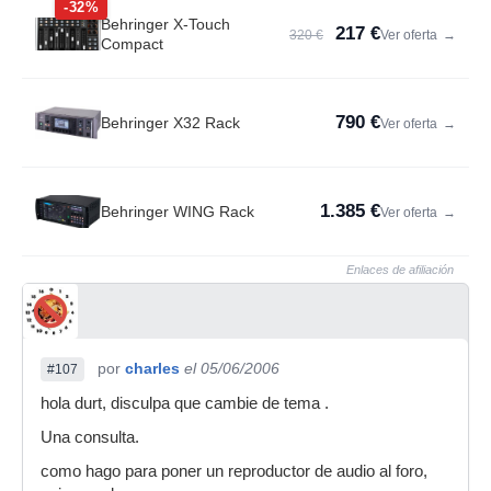
-32%
Behringer X-Touch
217 €
320 €
Ver oferta
→
Compact
790 €
Behringer X32 Rack
Ver oferta
→
1.385 €
Behringer WING Rack
Ver oferta
→
Enlaces de afiliación
por
charles
el 05/06/2006
#107
hola durt, disculpa que cambie de tema .
Una consulta.
como hago para poner un reproductor de audio al foro,