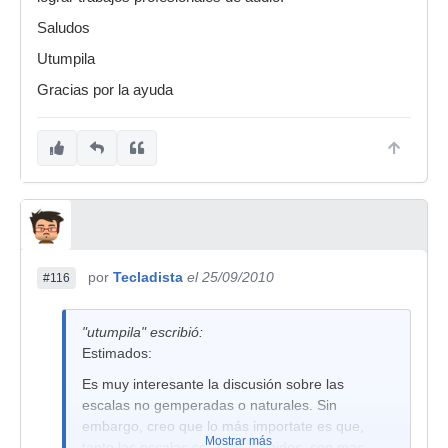
Saludos
Utumpila
Gracias por la ayuda
por
Tecladista
el 25/09/2010
#116
"utumpila" escribió:
Estimados:
Es muy interesante la discusión sobre las
escalas no gemperadas o naturales. Sin
embargo, creo que lo más importate es que,
Mostrar más
tanto las escalas como los sonidos, son mas