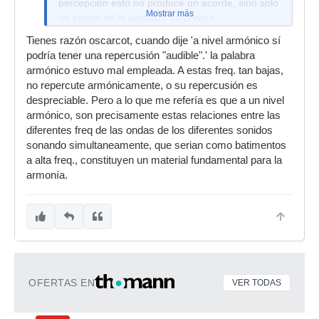
percepción esto no produce un acorde, sino solo
Mostrar más
un efecto en la amplitud de la nota.
(¿Qué me podrías decir del vibrato, por
Tienes razón oscarcot, cuando dije 'a nivel armónico sí
ejemplo?)
podría tener una repercusión "audible".' la palabra
armónico estuvo mal empleada. A estas freq. tan bajas,
no repercute armónicamente, o su repercusión es
despreciable. Pero a lo que me refería es que a un nivel
armónico, son precisamente estas relaciones entre las
diferentes freq de las ondas de los diferentes sonidos
sonando simultaneamente, que serian como batimentos
a alta freq., constituyen un material fundamental para la
armonía.
OFERTAS EN
VER TODAS