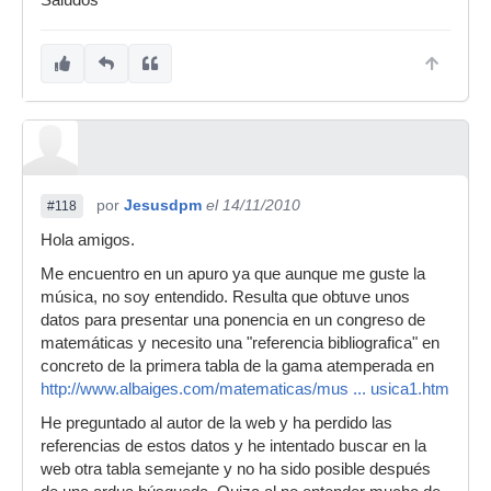
Saludos
tienen algunas escalas prediseñadas. En
software también me parece haber visto ese tipo
de opciones, si mal no recuerdo en Kontakt.
Gracias por la ayuda
por
Jesusdpm
el 14/11/2010
#118
Hola amigos.
Me encuentro en un apuro ya que aunque me guste la
música, no soy entendido. Resulta que obtuve unos
datos para presentar una ponencia en un congreso de
matemáticas y necesito una "referencia bibliografica" en
concreto de la primera tabla de la gama atemperada en
http://www.albaiges.com/matematicas/mus ... usica1.htm
He preguntado al autor de la web y ha perdido las
referencias de estos datos y he intentado buscar en la
web otra tabla semejante y no ha sido posible después