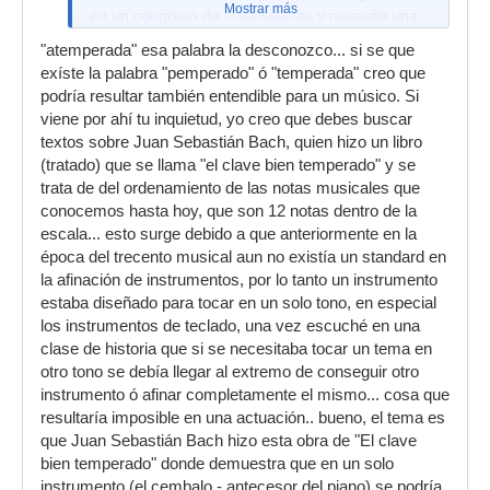
Mostrar más
en un congreso de matemáticas y necesito una
"referencia bibliografica" en concreto de la
"atemperada" esa palabra la desconozco... si se que
primera tabla de la gama atemperada en
exíste la palabra "pemperado" ó "temperada" creo que
http://www.albaiges.com/matematicas/mus ...
podría resultar también entendible para un músico. Si
usica1.htm
viene por ahí tu inquietud, yo creo que debes buscar
He preguntado al autor de la web y ha perdido
textos sobre Juan Sebastián Bach, quien hizo un libro
las referencias de estos datos y he intentado
(tratado) que se llama "el clave bien temperado" y se
buscar en la web otra tabla semejante y no ha
trata de del ordenamiento de las notas musicales que
sido posible después de una ardua búsqueda.
conocemos hasta hoy, que son 12 notas dentro de la
Quiza al no entender mucho de esto, estoy
escala... esto surge debido a que anteriormente en la
perdido.
época del trecento musical aun no existía un standard en
la afinación de instrumentos, por lo tanto un instrumento
Les agradecería muchísimo de antemano que
estaba diseñado para tocar en un solo tono, en especial
pudiesen darme algunas pistas.
los instrumentos de teclado, una vez escuché en una
Un saludo
clase de historia que si se necesitaba tocar un tema en
otro tono se debía llegar al extremo de conseguir otro
instrumento ó afinar completamente el mismo... cosa que
resultaría imposible en una actuación.. bueno, el tema es
que Juan Sebastián Bach hizo esta obra de "El clave
bien temperado" donde demuestra que en un solo
instrumento (el cembalo - antecesor del piano) se podría