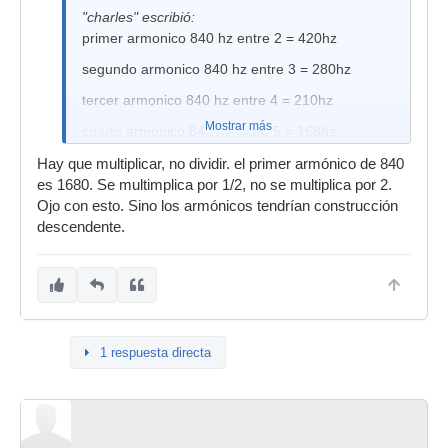
"charles" escribió:
primer armonico 840 hz entre 2 = 420hz
segundo armonico 840 hz entre 3 = 280hz
tercer armonico 840 hz entre 4 = 210hz
Mostrar más
cuarto armonico 840 hz entre 5 = 168hz
quinto armonico 840 hz entre 6 = 140hz
Hay que multiplicar, no dividir. el primer armónico de 840
es 1680. Se multimplica por 1/2, no se multiplica por 2.
sexto armonico 840 hz entre 7 = 120Hz
Ojo con esto. Sino los armónicos tendrían construcción
septimo armonico 840 hz entre 8 = 105hz
descendente.
1 respuesta directa