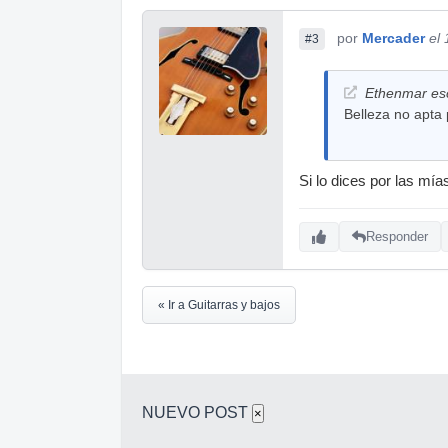
por
Mercader
el
#3
Ethenmar esc
Belleza no apta
Si lo dices por las mí
Responder
« Ir a Guitarras y bajos
NUEVO POST
×