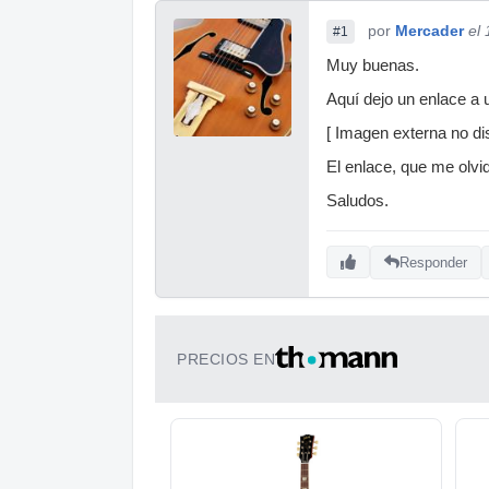
por
Mercader
el
#1
Muy buenas.
Aquí dejo un enlace a u
[ Imagen externa no dis
El enlace, que me olv
Saludos.
Responder
PRECIOS EN