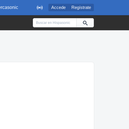

rcasonic
Accede
Regístrate