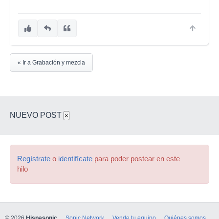
« Ir a Grabación y mezcla
NUEVO POST
×
Regístrate
o
identifícate
para poder postear en este
hilo
© 2026
Hispasonic
Sonic Network
Vende tu equipo
Quiénes somos