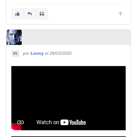
por
Lenny
el 28/03/2020
#5