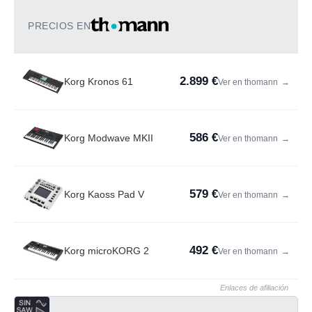
PRECIOS EN
2.899 €
Korg Kronos 61
Ver en thomann
→
586 €
Korg Modwave MKII
Ver en thomann
→
579 €
Korg Kaoss Pad V
Ver en thomann
→
492 €
Korg microKORG 2
Ver en thomann
→
Enlaces de afiliación