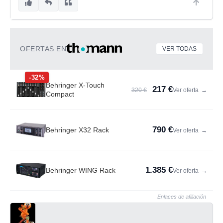
OFERTAS EN
VER TODAS
-32%
Behringer X-Touch
217 €
320 €
Ver oferta
→
Compact
790 €
Behringer X32 Rack
Ver oferta
→
1.385 €
Behringer WING Rack
Ver oferta
→
Enlaces de afiliación