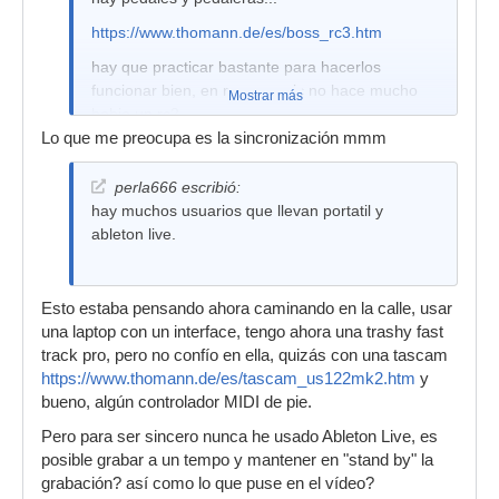
https://www.thomann.de/es/boss_rc3.htm
hay que practicar bastante para hacerlos
funcionar bien, en mercasonic no hace mucho
Mostrar más
habia un rc2
Lo que me preocupa es la sincronización mmm
perla666 escribió:
hay muchos usuarios que llevan portatil y
ableton live.
Esto estaba pensando ahora caminando en la calle, usar
una laptop con un interface, tengo ahora una trashy fast
track pro, pero no confío en ella, quizás con una tascam
https://www.thomann.de/es/tascam_us122mk2.htm
y
bueno, algún controlador MIDI de pie.
Pero para ser sincero nunca he usado Ableton Live, es
posible grabar a un tempo y mantener en "stand by" la
grabación? así como lo que puse en el vídeo?