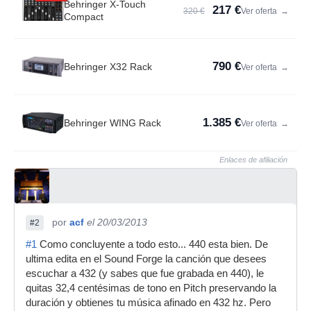
Behringer X-Touch
217 €
320 €
Ver oferta
→
Compact
790 €
Behringer X32 Rack
Ver oferta
→
1.385 €
Behringer WING Rack
Ver oferta
→
Enlaces de afiliación
por
acf
el 20/03/2013
#2
#1
Como concluyente a todo esto... 440 esta bien. De
ultima edita en el Sound Forge la canción que desees
escuchar a 432 (y sabes que fue grabada en 440), le
quitas 32,4 centésimas de tono en Pitch preservando la
duración y obtienes tu música afinado en 432 hz. Pero