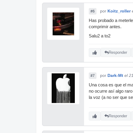
por
Koitz_roller
#6
Has probado a meterle
comprimir antes.
Salu2 a to2
Responder
por
Dark-Mt
el 2
#7
Una cosa es que el mas
no ocurre así algo rar
la voz (a no ser que s
Responder