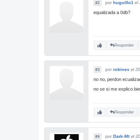
por
huguillo1
el
#2
equalizada a 0db?
Responder
por
robines
el 2
#3
no no, perdon ecualizad
no se si me explico bi
Responder
por
Dark-Mt
el 2
#4