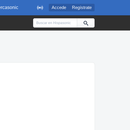

rcasonic
Accede
Regístrate