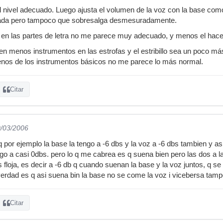
al nivel adecuado. Luego ajusta el volumen de la voz con la base com
apada pero tampoco que sobresalga desmesuradamente.
 en las partes de letra no me parece muy adecuado, y menos el hace
n menos instrumentos en las estrofas y el estribillo sea un poco m
menos de los instrumentos básicos no me parece lo más normal.
Citar
0/03/2006
q por ejemplo la base la tengo a -6 dbs y la voz a -6 dbs tambien y a
o a casi 0dbs. pero lo q me cabrea es q suena bien pero las dos a 
floja, es decir a -6 db q cuando suenan la base y la voz juntos, q s
erdad es q asi suena bin la base no se come la voz i vicebersa tamp
Citar