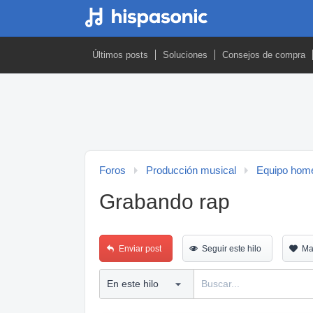
Últimos posts
Soluciones
Consejos de compra
Foros
Producción musical
Equipo home
Grabando rap
Enviar post
Seguir este hilo
Ma