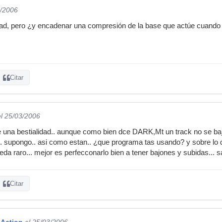
3/2006
idad, pero ¿y encadenar una compresión de la base que actúe cuando 
Citar
el 25/03/2006
una bestialidad.. aunque como bien dce DARK,Mt un track no se baja
... supongo.. asi como estan.. ¿que programa tas usando? y sobre lo 
eda raro... mejor es perfecconarlo bien a tener bajones y subidas... 
Citar
Action
el 25/03/2006