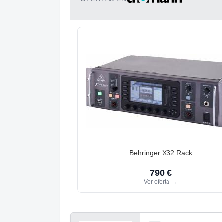
Behringer X32 Rack
790 €
Ver oferta
→