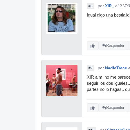
por
XiR_
el 21/0
#8
Igual digo una bestial
Responder
por
NadieTrece
#9
XIR a mi no me parece 
seguir los dos iguales
partes no lo hagas.. qu
Responder
por
SkratchCon