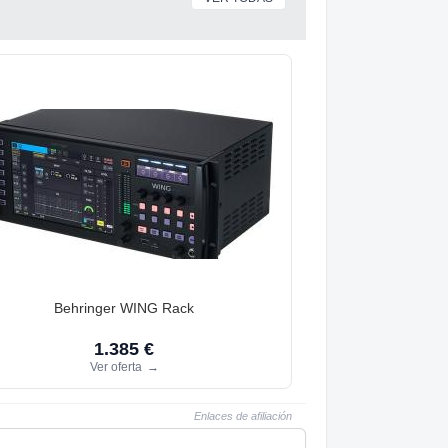
Behringer WING Rack
1.385 €
Ver oferta
→
Enlaces de afiliación