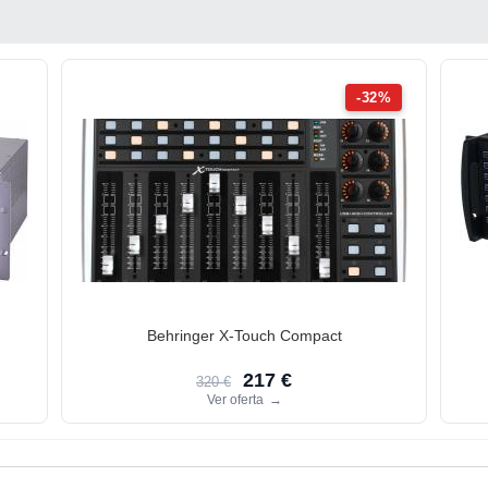
-32%
Behringer X-Touch Compact
217 €
320 €
Ver oferta
→