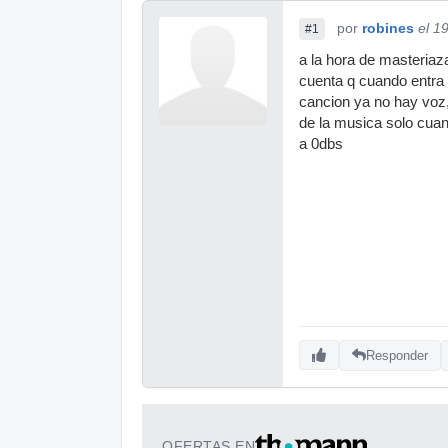
por
robines
el 1
#1
a la hora de masteriaz
cuenta q cuando entra 
cancion ya no hay voz, 
de la musica solo cuan
a 0dbs
Responder
OFERTAS EN