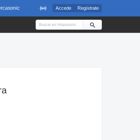

rcasonic
Accede
Regístrate
ra