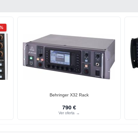
2%
Behringer X32 Rack
790 €
Ver oferta
→