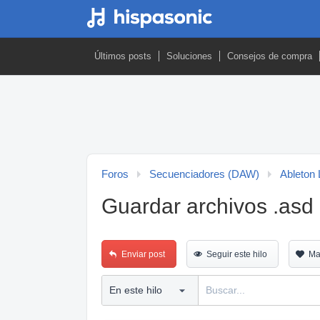
Últimos posts
Soluciones
Consejos de compra
Foros
Secuenciadores (DAW)
Ableton 
Guardar archivos .asd 
Enviar post
Seguir este hilo
Ma