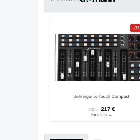
-3
Behringer X-Touch Compact
217 €
320 €
Ver oferta
→