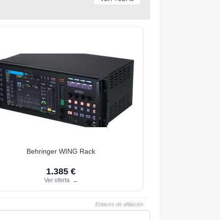
Behringer WING Rack
1.385 €
Ver oferta
→
Enlaces de afiliación