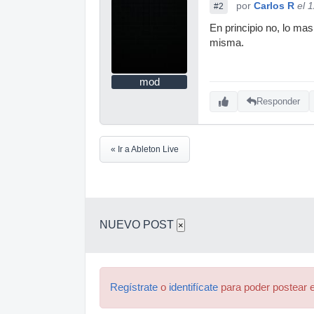
por
Carlos R
el 
#2
En principio no, lo mas
misma.
mod
Responder
« Ir a Ableton Live
NUEVO POST
×
Regístrate
o
identifícate
para poder postear e