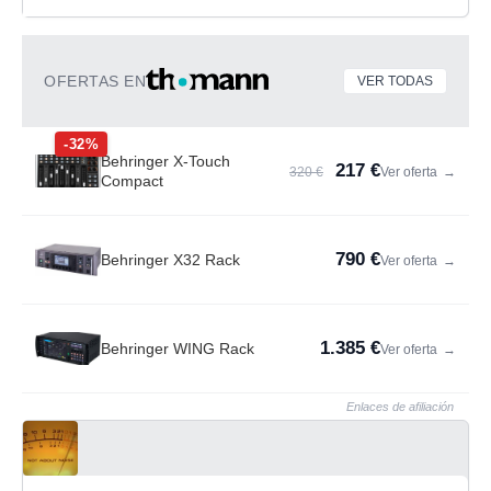
OFERTAS EN
VER TODAS
-32%
Behringer X-Touch
217 €
320 €
Ver oferta
→
Compact
790 €
Behringer X32 Rack
Ver oferta
→
1.385 €
Behringer WING Rack
Ver oferta
→
Enlaces de afiliación