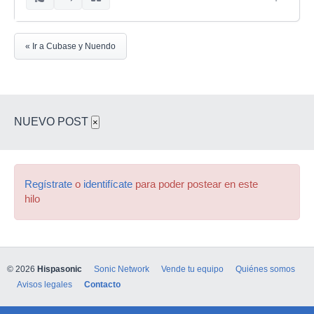
« Ir a Cubase y Nuendo
NUEVO POST
×
Regístrate
o
identifícate
para poder postear en este
hilo
© 2026
Hispasonic
Sonic Network
Vende tu equipo
Quiénes somos
Avisos legales
Contacto