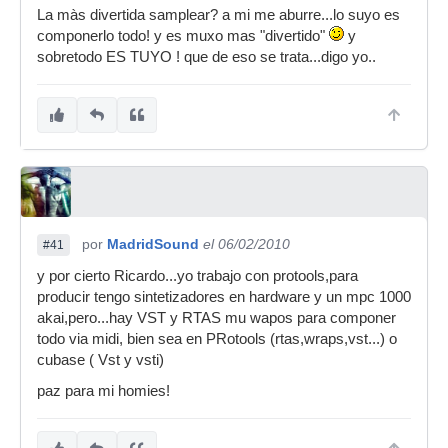
La màs divertida samplear? a mi me aburre...lo suyo es
componerlo todo! y es muxo mas "divertido"
y
Samplea vinilos. O sea, cómprate un plato si no
sobretodo ES TUYO ! que de eso se trata...digo yo..
tienes, ponte a rebuscar en las tiendas de
segunda mano y empápate de la historia de la
música negra americana: blues, jazz, soul,
funk...
Graba los temas con los que más flipes y saca
de ahí tus golpes de ritmo, loops de bajo y
cualquier cosa a la que puedas sacar partido con
el sampler.
por
MadridSound
el 06/02/2010
#41
Es la forma menos rápida pero sin duda la más
divertida para hacer bases de hip hop (o
y por cierto Ricardo...yo trabajo con protools,para
instrumentales)
producir tengo sintetizadores en hardware y un mpc 1000
akai,pero...hay VST y RTAS mu wapos para componer
todo via midi, bien sea en PRotools (rtas,wraps,vst...) o
cubase ( Vst y vsti)
paz para mi homies!