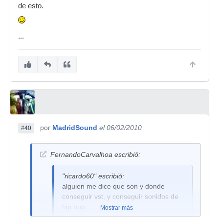
de esto.
...
por
MadridSound
el 06/02/2010
#40
FernandoCarvalhoa escribió:
"ricardo60" escribió:
alguien me dice que son y donde
conseguir vst, y conseguir sonidos de
hip hop.
Mostrar más