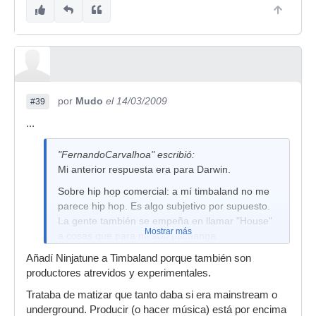
por
Mudo
el 14/03/2009
#39
...
"FernandoCarvalhoa" escribió:
Mi anterior respuesta era para Darwin.
Sobre hip hop comercial: a mí timbaland no me
parece hip hop. Es algo subjetivo por supuesto.
La gente también se empeña en llamar "House"
Mostrar más
a cosas que para mí son pachanga.
Añadí Ninjatune a Timbaland porque también son
productores atrevidos y experimentales.
Trataba de matizar que tanto daba si era mainstream o
underground. Producir (o hacer música) está por encima