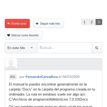
1
2
3
Enviar post
Seguir este hilo
Marcar como favorito
por
FernandoCarvalhoa
el 04/03/2009
#31
El manual lo puedes encontrar generalmente en la
carpeta "Docs" en la carpeta del programa creada en tu
ordenador. La ruta en windows suele ser algo así:
C:\Archivos de programa\Ableton\Live 7.0.10\Docs
Tal vez también pueda estar en algún cd de los que te