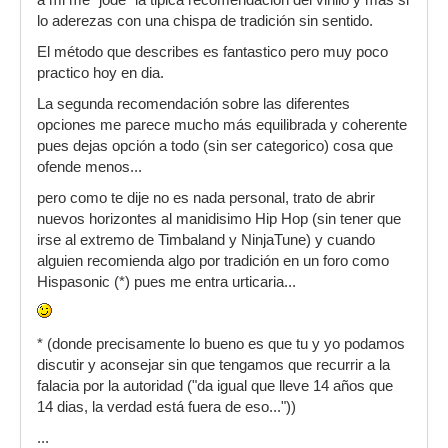
a mi me "jode" la tipica recomendación del vinilo y más si
lo aderezas con una chispa de tradición sin sentido.
El método que describes es fantastico pero muy poco
practico hoy en dia.
La segunda recomendación sobre las diferentes
opciones me parece mucho más equilibrada y coherente
pues dejas opción a todo (sin ser categorico) cosa que
ofende menos...
pero como te dije no es nada personal, trato de abrir
nuevos horizontes al manidisimo Hip Hop (sin tener que
irse al extremo de Timbaland y NinjaTune) y cuando
alguien recomienda algo por tradición en un foro como
Hispasonic (*) pues me entra urticaria...
* (donde precisamente lo bueno es que tu y yo podamos
discutir y aconsejar sin que tengamos que recurrir a la
falacia por la autoridad ("da igual que lleve 14 años que
14 dias, la verdad está fuera de eso..."))
...