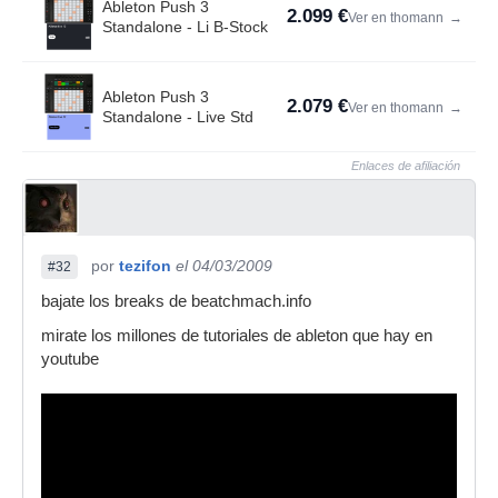
Ableton Push 3
2.099 €
Ver en thomann
→
Standalone - Li B-Stock
Ableton Push 3
2.079 €
Ver en thomann
→
Standalone - Live Std
Enlaces de afiliación
por
tezifon
el 04/03/2009
#32
bajate los breaks de beatchmach.info
mirate los millones de tutoriales de ableton que hay en
youtube