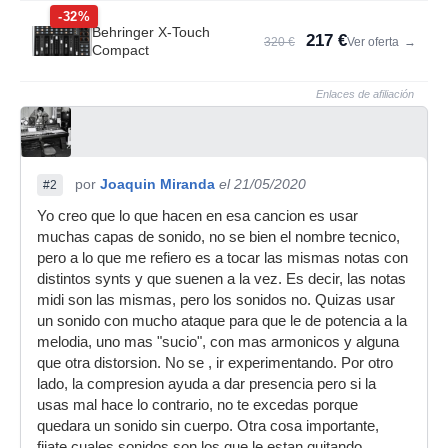
-32%
Behringer X-Touch
217 €
320 €
Ver oferta
→
Compact
Enlaces de afiliación
por
Joaquin Miranda
el 21/05/2020
#2
Yo creo que lo que hacen en esa cancion es usar
muchas capas de sonido, no se bien el nombre tecnico,
pero a lo que me refiero es a tocar las mismas notas con
distintos synts y que suenen a la vez. Es decir, las notas
midi son las mismas, pero los sonidos no. Quizas usar
un sonido con mucho ataque para que le de potencia a la
melodia, uno mas "sucio", con mas armonicos y alguna
que otra distorsion. No se , ir experimentando. Por otro
lado, la compresion ayuda a dar presencia pero si la
usas mal hace lo contrario, no te excedas porque
quedara un sonido sin cuerpo. Otra cosa importante,
fijate cuales sonidos son los que le estan quitando