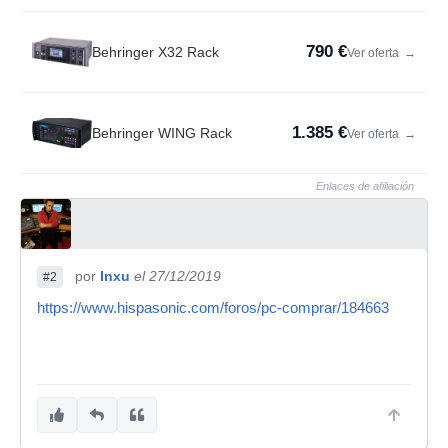
790 €
Behringer X32 Rack
Ver oferta
→
1.385 €
Behringer WING Rack
Ver oferta
→
Enlaces de afiliación
por
Inxu
el 27/12/2019
#2
https://www.hispasonic.com/foros/pc-comprar/184663