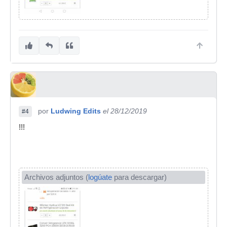
por
Ludwing Edits
el 28/12/2019
#4
!!!
Archivos adjuntos (
logúate
para descargar)