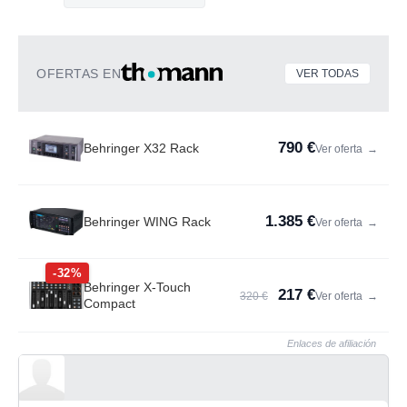
OFERTAS EN
VER TODAS
790 €
Behringer X32 Rack
Ver oferta
→
1.385 €
Behringer WING Rack
Ver oferta
→
-32%
Behringer X-Touch
217 €
320 €
Ver oferta
→
Compact
Enlaces de afiliación