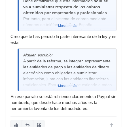
Debe enfatizarse que esta información
solo se
va a suministrar respecto de los cobros
obtenidos por empresarios y profesionales
.
Por tanto, para el sistema de cobros mediante
números de teléfono móvil, en España
Mostrar más
actualmente y de forma principal a través de
Creo que te has perdido la parte interesante de la ley y es
bizum, las entidades declarantes solo van a
esta:
informar de aquellas operaciones en las que el
destinatario tenga un contrato de no particular
(quedan excluidas las operaciones de bizum
Alguien escribió:
entre particulares (C2C).
A partir de la reforma, se integran expresamente
las entidades de pago y las entidades de dinero
electrónico como obligados a suministrar
información, junto con las entidades financieras
tradicionales. Esta obligación se extiende a todas
Mostrar más
las entidades definidas en los artículos
En ese párrafo se está refiriendo claramente a Paypal sin
mencionados que desarrollen servicios en
nombrarlo, que desde hace muchos años es la
España, incluidas las entidades extranjeras que
herramienta favorita de los defraudadores.
operen sin establecimiento permanente