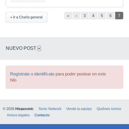
«
‹
3
4
5
6
7
« Ir a Charla general
NUEVO POST
×
Regístrate
o
identifícate
para poder postear en este
hilo
© 2026
Hispasonic
Sonic Network
Vende tu equipo
Quiénes somos
Avisos legales
Contacto