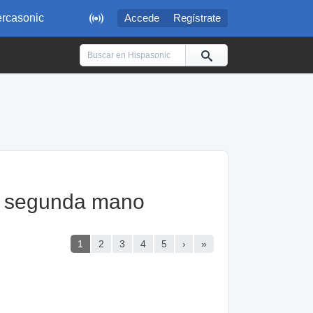

rcasonic
Accede
Regístrate
e segunda mano
1
2
3
4
5
›
»