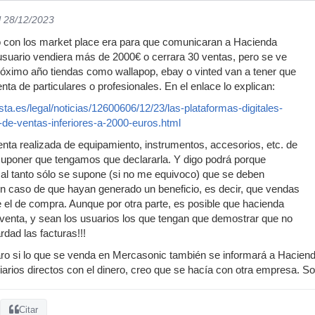
l 28/12/2023
do con los market place era para que comunicaran a Hacienda
suario vendiera más de 2000€ o cerrara 30 ventas, pero se ve
róximo año tiendas como wallapop, ebay o vinted van a tener que
ta de particulares o profesionales. En el enlace lo explican:
ta.es/legal/noticias/12600606/12/23/las-plataformas-digitales-
de-ventas-inferiores-a-2000-euros.html
enta realizada de equipamiento, instrumentos, accesorios, etc. de
poner que tengamos que declararla. Y digo podrá porque
al tanto sólo se supone (si no me equivoco) que se deben
n caso de que hayan generado un beneficio, es decir, que vendas
 el de compra. Aunque por otra parte, es posible que hacienda
l venta, y sean los usuarios los que tengan que demostrar que no
rdad las facturas!!!
laro si lo que se venda en Mercasonic también se informará a Hacien
iarios directos con el dinero, creo que se hacía con otra empresa. S
Citar