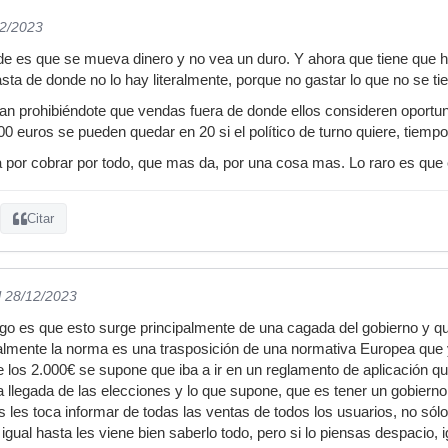
12/2023
ode es que se mueva dinero y no vea un duro. Y ahora que tiene que 
sta de donde no lo hay literalmente, porque no gastar lo que no se ti
 prohibiéndote que vendas fuera de donde ellos consideren oportuno.
0 euros se pueden quedar en 20 si el político de turno quiere, tiempo
 por cobrar por todo, que mas da, por una cosa mas. Lo raro es que
Citar
l 28/12/2023
go es que esto surge principalmente de una cagada del gobierno y que 
ialmente la norma es una trasposición de una normativa Europea que
e los 2.000€ se supone que iba a ir en un reglamento de aplicación q
a llegada de las elecciones y lo que supone, que es tener un gobiern
as les toca informar de todas las ventas de todos los usuarios, no sól
igual hasta les viene bien saberlo todo, pero si lo piensas despacio,