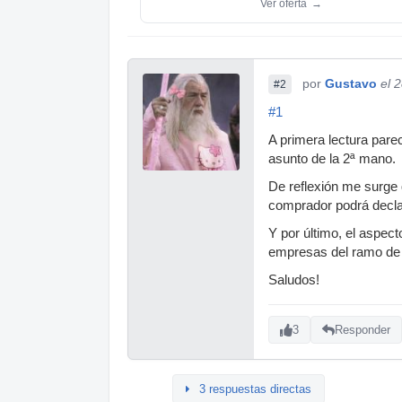
Ver oferta
→
por
Gustavo
el 
#2
#1
A primera lectura pare
asunto de la 2ª mano.
De reflexión me surge 
comprador podrá decla
Y por último, el aspec
empresas del ramo de 
Saludos!
3
Responder
3 respuestas directas