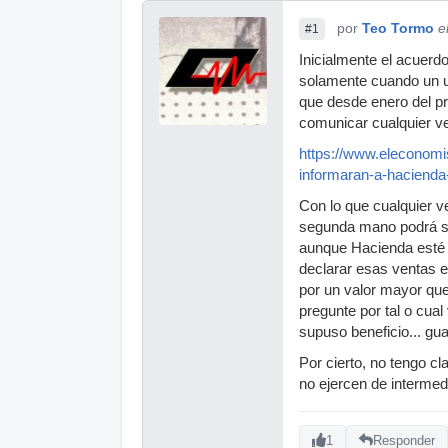
por
Teo Tormo
e
#1
Inicialmente el acuer
solamente cuando un u
que desde enero del p
comunicar cualquier ven
https://www.eleconomis
informaran-a-hacienda-
Con lo que cualquier v
segunda mano podrá su
aunque Hacienda esté 
declarar esas ventas e
por un valor mayor que
pregunte por tal o cua
supuso beneficio... gua
Por cierto, no tengo c
no ejercen de intermed
1
Responder