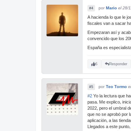
por
Mario
el 28/
#4
A hacienda lo que le j
fiscales van a sacar ha
Empezaran así y acaban
convencido que los 200
España es especialista
6
Responder
por
Teo Tormo
e
#5
#2
Yo la lectura que ha
pasa. Me explico, inic
2022, pero el umbral d
que no se aprobó por l
aplicación, a las tiend
Llegados a este punto, 