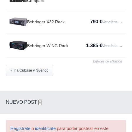
Compact
790 €
Behringer X32 Rack
Ver oferta
→
1.385 €
Behringer WING Rack
Ver oferta
→
Enlaces de afiliación
« Ir a Cubase y Nuendo
NUEVO POST
×
Regístrate
o
identifícate
para poder postear en este