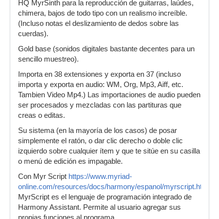
HQ MyrSinth para la reproducción de guitarras, laúdes,
chimera, bajos de todo tipo con un realismo increíble.
(Incluso notas el deslizamiento de dedos sobre las
cuerdas).
Gold base (sonidos digitales bastante decentes para un
sencillo muestreo).
Importa en 38 extensiones y exporta en 37 (incluso
importa y exporta en audio: WM, Org, Mp3, Aiff, etc.
Tambien Video Mp4.) Las importaciones de audio pueden
ser procesados y mezcladas con las partituras que
creas o editas.
Su sistema (en la mayoría de los casos) de posar
simplemente el ratón, o dar clic derecho o doble clic
izquierdo sobre cualquier ítem y que te sitúe en su casilla
o menú de edición es impagable.
Con Myr Script
https://www.myriad-
online.com/resources/docs/harmony/espanol/myrscript.htm
MyrScript es el lenguaje de programación integrado de
Harmony Assistant. Permite al usuario agregar sus
propias funciones al programa.