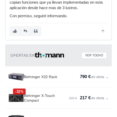
copian funciones que ya llevan implementadas en esta
aplicación desde hace mas de 3 lustros.
Con permiso, seguiré informando.
OFERTAS EN
VER TODAS
790 €
Behringer X32 Rack
Ver oferta
→
-32%
Behringer X-Touch
217 €
320 €
Ver oferta
→
Compact