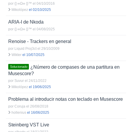
por
{] ∞Ω∞ [}™
el 04/10/2016
Mikolópez
el 02/10/2025
ARIA-I de Nkoda
por
{] ∞Ω∞ [}™
el 04/08/2025
Renoise - Trackers en general
por
Liquid Proj3ct
el 29/10/2009
Wikter
el 10/07/2025
¿Número de compases de una partitura en
Solucionado
Musescore?
por
Suvur
el 24/11/2022
Mikolópez
el 19/06/2025
Problema al introducir notas con teclado en Musescore
por
Coruja
el 26/08/2018
hollenius
el 16/06/2025
Steinberg VST Live