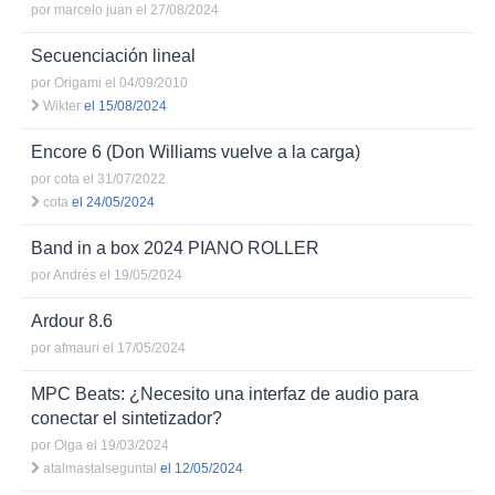
por
marcelo juan
el 27/08/2024
Secuenciación lineal
por
Origami
el 04/09/2010
Wikter
el 15/08/2024
Encore 6 (Don Williams vuelve a la carga)
por
cota
el 31/07/2022
cota
el 24/05/2024
Band in a box 2024 PIANO ROLLER
por
Andrés
el 19/05/2024
Ardour 8.6
por
afmauri
el 17/05/2024
MPC Beats: ¿Necesito una interfaz de audio para
conectar el sintetizador?
por
Olga
el 19/03/2024
atalmastalseguntal
el 12/05/2024