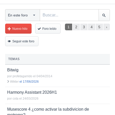
1
2
3
4
5
›
Nuevo hilo
Foro leído
Seguir este foro
TEMAS
Bitwig
por
profetagarrido
el 04/04/2014
Wikter
el 17/06/2026
Harmony Assistant 2026H1
por
cota
el 24/03/2026
Musescore 4 ¿como activar la subdivicion de
metromo?