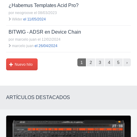
¿Habemus Templates Acid Pro?
por
neogroove
el 08/03/2023
Wikter
el 11/05/2024
BITWIG - ADSR en Device Chain
por
marcelo juan
el 12/02/2024
marcelo juan
el 26/04/2024
1
2
3
4
5
›
Nuevo hilo
ARTÍCULOS DESTACADOS