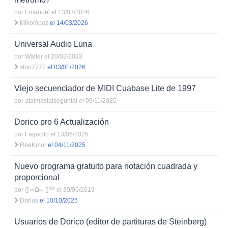
por
Emanuel
el 13/03/2026
Mikolópez
el 14/03/2026
Universal Audio Luna
por
Walter
el 20/02/2023
stbn7777
el 03/01/2026
Viejo secuenciador de MIDI Cuabase Lite de 1997
por
atalmastalseguntal
el 09/11/2025
Dorico pro 6 Actualización
por
Fagocito
el 13/06/2025
ReeKmor
el 04/11/2025
Nuevo programa gratuito para notación cuadrada y
proporcional
por
{] ∞Ω∞ [}™
el 30/06/2019
Darius
el 10/10/2025
Usuarios de Dorico (editor de partituras de Steinberg)