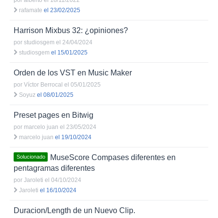
por
alberto
el 18/11/2022
rafamate
el 23/02/2025
Harrison Mixbus 32: ¿opiniones?
por
studiosgem
el 24/04/2024
studiosgem
el 15/01/2025
Orden de los VST en Music Maker
por
Víctor Berrocal
el 05/01/2025
Soyuz
el 08/01/2025
Preset pages en Bitwig
por
marcelo juan
el 23/05/2024
marcelo juan
el 19/10/2024
MuseScore Compases diferentes en
Solucionado
pentagramas diferentes
por
Jaroleti
el 04/10/2024
Jaroleti
el 16/10/2024
Duracion/Length de un Nuevo Clip.