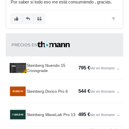
Por saber si todo eso me está consumiendo , gracias.
PRECIOS EN
Steinberg Nuendo 15
795 €
Ver en thomann
→
Crossgrade
544 €
Steinberg Dorico Pro 6
Ver en thomann
→
495 €
Steinberg WaveLab Pro 13
Ver en thomann
→