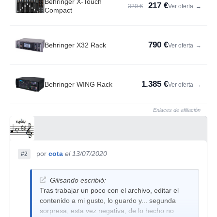
Behringer X-Touch
217 €
320 €
Ver oferta
→
Compact
790 €
Behringer X32 Rack
Ver oferta
→
1.385 €
Behringer WING Rack
Ver oferta
→
Enlaces de afiliación
por
cota
el 13/07/2020
#2
Gilisando escribió:
Tras trabajar un poco con el archivo, editar el
contenido a mi gusto, lo guardo y... segunda
sorpresa, esta vez negativa; de lo hecho no