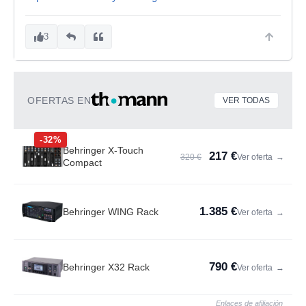
3
OFERTAS EN
VER TODAS
-32%
Behringer X-Touch
217 €
320 €
Ver oferta
→
Compact
1.385 €
Behringer WING Rack
Ver oferta
→
790 €
Behringer X32 Rack
Ver oferta
→
Enlaces de afiliación